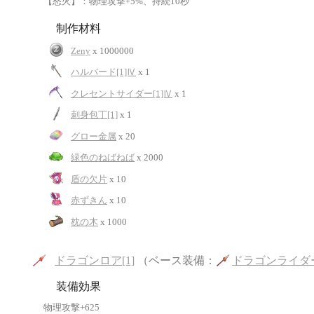
【怒火】：物理攻撃+5%、持続10秒
制作材料
Zeny
x 1000000
ハルバード[1]Ⅳ
x 1
クレセントサイダー[1]Ⅳ
x 1
刺身包丁[1]
x 1
グロー金属
x 20
緑色のねばねば
x 2000
盾の欠片
x 10
赤ずきん
x 10
枕の木
x 1000
ドラゴンロア[1]
（ベース装備：
ドラゴンライダー
装備効果
物理攻撃+625