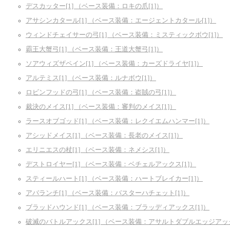
デスカッター[1] （ベース装備：ロキの爪[1]）
アサシンカタール[1] （ベース装備：エージェントカタール[1]）
ウィンドチェイサーの弓[1] （ベース装備：ミスティックボウ[1]）
霸王大蟹弓[1] （ベース装備：王道大蟹弓[1]）
ソアウィズザペイン[1] （ベース装備：カーズドライヤ[1]）
アルテミス[1] （ベース装備：ルナボウ[1]）
ロビンフッドの弓[1] （ベース装備：盗賊の弓[1]）
裁決のメイス[1] （ベース装備：審判のメイス[1]）
ラースオブゴッド[1] （ベース装備：レクイエムハンマー[1]）
アシッドメイス[1] （ベース装備：長老のメイス[1]）
エリニエスの杖[1] （ベース装備：ネメシス[1]）
デストロイヤー[1] （ベース装備：ベチェルアックス[1]）
スティールハート[1] （ベース装備：ハートブレイカー[1]）
アバランチ[1] （ベース装備：バスターハチェット[1]）
ブラッドハウンド[1] （ベース装備：ブラッディアックス[1]）
破滅のバトルアックス[1] （ベース装備：アサルトダブルエッジアック