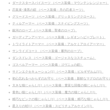
ダークスタースパイスーツ （ベース装備：マウンテンレンジャー）
忍装束･漆黒の鎧 （ベース装備：月の忍者スーツ）
グリードスーツ （ベース装備：グリッタリングクロース）
ティルアーマー （ベース装備：スナイピングスーツ）
銀河のローブ （ベース装備：聖者のローブ）
ガーディアンアーマー （ベース装備：レギオンヘビープレート）
トワイライトアーマー （ベース装備：アルケミアロイアーマー）
サンライズコート （ベース装備：審判のローブ）
ダンスドレス （ベース装備：ゴージャスなコスチューム）
ゴスペルアーマー （ベース装備：ゴヴニュの鎧）
サドンエクセキューション[1] （ベース装備：ビルギザルム[1]）
初心忘れるべからずのお守り （ベース装備：新鮮なマグロのお守り
大きな猫じゃらし[1] （ベース装備：豊富な回復の猫じゃらし[1]）
黄色い猫じゃらし[1] （ベース装備：魔力の猫じゃらし[1]）
精巧なピンクの猫じゃらし[1] （ベース装備：精巧な猫じゃらし[1]）
星入りの杖[1] （ベース装備：スピリチュアルケイン[1]）