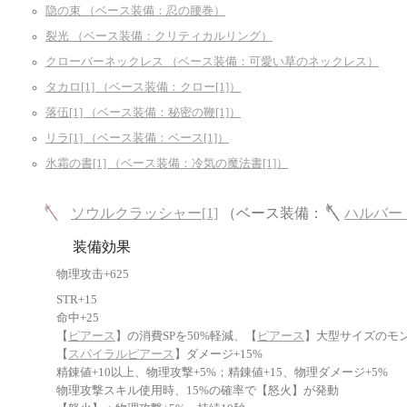
隐の束 （ベース装備：忍の腰巻）
裂光 （ベース装備：クリティカルリング）
クローバーネックレス （ベース装備：可愛い草のネックレス）
タカロ[1] （ベース装備：クロー[1]）
落伍[1] （ベース装備：秘密の鞭[1]）
リラ[1] （ベース装備：ベース[1]）
氷霜の書[1] （ベース装備：冷気の魔法書[1]）
ソウルクラッシャー[1]
（ベース装備：
ハルバード
装備効果
物理攻击+625
STR+15
命中+25
【
ピアース
】の消費SPを50%軽減、【
ピアース
】大型サイズのモン
【
スパイラルピアース
】ダメージ+15%
精錬値+10以上、物理攻撃+5%；精錬値+15、物理ダメージ+5%
物理攻撃スキル使用時、15%の確率で【怒火】が発動