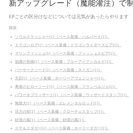
新アップグレード（魔能灌注）で
EPごとの区分けなどについては元気があったらやります
目次
ソウルクラッシャー[1] （ベース装備：ハルバード[1]）
ドラゴンロア[1] （ベース装備：ドラゴンライダースピア[1]）
マリンフィッシュ[1] （ベース装備：フィッシュスピア[1]）
加護の長槍[1] （ベース装備：ブルーアイアンカルド[1]）
バーサークソード[1] （ベース装備：ネイガン[1]）
天罰[1] （ベース装備：ホーリーアヴェンジャー[1]）
勇者のビローソード[1] （ベース装備：フランベルジェ[1]）
パワーオブウィザード[1] （ベース装備：ウィザードスタッフ[1]）
無限大[1] （ベース装備：エレメンタルロッド[1]）
活力の杖[1] （ベース装備：クローチェスタッフ[1]）
砂漠の嵐[1] （ベース装備：砂漠の風[1]）
ステルスダガー[1] （ベース装備：ホーリーダガー[1]）