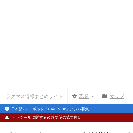
ラグマス情報まとめサイト
職業
マップ
日本鯖 ch13 ギルド「HAVEN_JP」メンバ募集
不正ツールに関する改善要望の協力願い