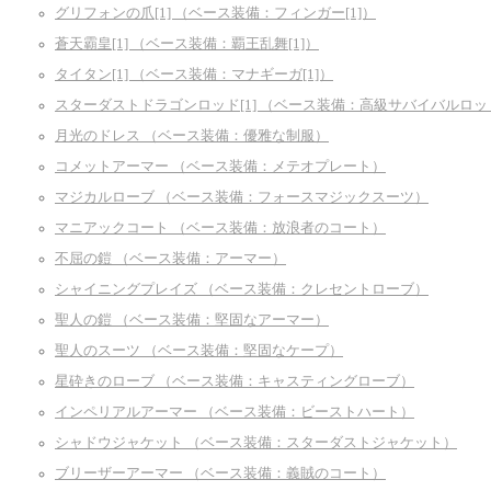
グリフォンの爪[1] （ベース装備：フィンガー[1]）
蒼天霸皇[1] （ベース装備：覇王乱舞[1]）
タイタン[1] （ベース装備：マナギーガ[1]）
スターダストドラゴンロッド[1] （ベース装備：高級サバイバルロッド
月光のドレス （ベース装備：優雅な制服）
コメットアーマー （ベース装備：メテオプレート）
マジカルローブ （ベース装備：フォースマジックスーツ）
マニアックコート （ベース装備：放浪者のコート）
不屈の鎧 （ベース装備：アーマー）
シャイニングプレイズ （ベース装備：クレセントローブ）
聖人の鎧 （ベース装備：堅固なアーマー）
聖人のスーツ （ベース装備：堅固なケープ）
星砕きのローブ （ベース装備：キャスティングローブ）
インペリアルアーマー （ベース装備：ビーストハート）
シャドウジャケット （ベース装備：スターダストジャケット）
ブリーザーアーマー （ベース装備：義賊のコート）