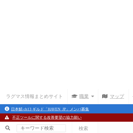
ラグマス情報まとめサイト
職業
マップ
日本鯖 ch13 ギルド「HAVEN_JP」メンバ募集
不正ツールに関する改善要望の協力願い