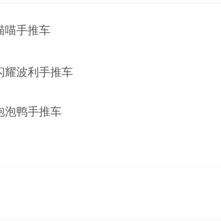
喵喵手推车
闪耀波利手推车
泡泡鸭手推车