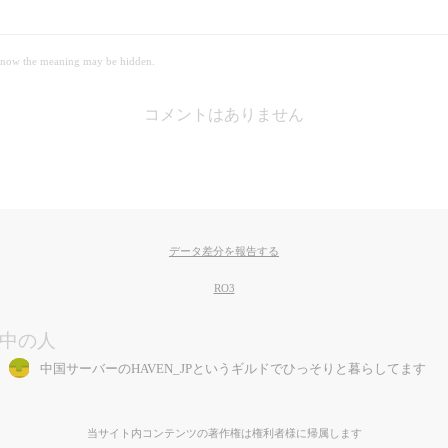
 meaning may be hidden.
コメントはありません
データ差分を報告する
RO3
中の人
中国サーバーのHAVEN_JPというギルドでひっそりと暮らしてます
当サイト内コンテンツの著作権は権利者様に帰属します