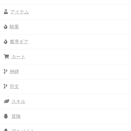
アイテム
騎乗
魔導ギア
カート
神碑
符文
スキル
冒険