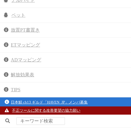
アルバイト
ペット
放置PT書置き
ETマッピング
ADマッピング
解放効果表
TIPS
日本鯖 ch13 ギルド「HAVEN_JP」メンバ募集
不正ツールに関する改善要望の協力願い