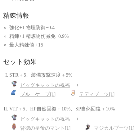
精錬情報
強化+1 物理防御+0.4
精錬+1 精炼物伤减免+0.9%
最大精錬値 +15
セット効果
STR＋5、装備攻撃速度＋5%
ビッグキャットの祝福
ブルーケープ[1]
テディブーツ[1]
VIT＋5、HP自然回復＋10%、SP自然回復＋10%
ビッグキャットの祝福
背徳の皇帝のマント[1]
マジカルブーツ[1]