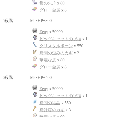
鎧の欠片
x 80
グロー金属
x 8
5段階
MaxHP+300
Zeny
x 50000
ビッグキャットの祝福
x 1
クリスタルボーン
x 550
時間の歪みのカギ
x 2
華麗な皮
x 80
グロー金属
x 8
6段階
MaxHP+400
Zeny
x 50000
ビッグキャットの祝福
x 1
時間の結晶
x 550
時計塔のカギ
x 3
華麗な皮
x 90