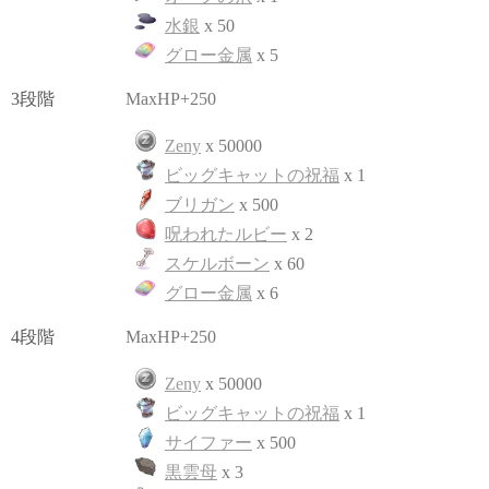
水銀
x 50
グロー金属
x 5
3段階
MaxHP+250
Zeny
x 50000
ビッグキャットの祝福
x 1
ブリガン
x 500
呪われたルビー
x 2
スケルボーン
x 60
グロー金属
x 6
4段階
MaxHP+250
Zeny
x 50000
ビッグキャットの祝福
x 1
サイファー
x 500
黒雲母
x 3