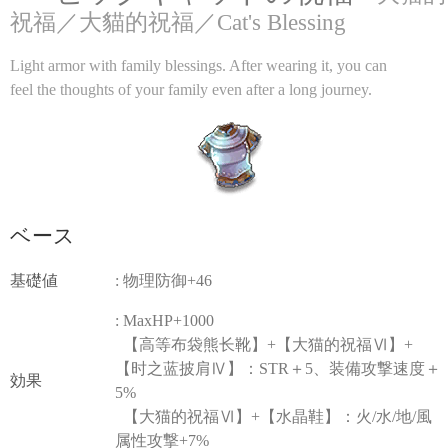
祝福／大貓的祝福／Cat's Blessing
Light armor with family blessings. After wearing it, you can
feel the thoughts of your family even after a long journey.
ベース
基礎値
: 物理防御+46
: MaxHP+1000
【高等布袋熊长靴】+【大猫的祝福Ⅵ】+
【时之蓝披肩Ⅳ】：STR＋5、装備攻撃速度＋
効果
5%
【大猫的祝福Ⅵ】+【水晶鞋】：火/水/地/風
属性攻撃+7%