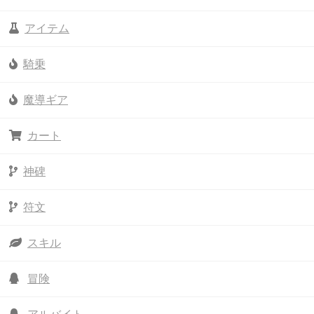
アイテム
騎乗
魔導ギア
カート
神碑
符文
スキル
冒険