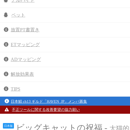
アルバイト
ペット
放置PT書置き
ETマッピング
ADマッピング
解放効果表
TIPS
日本鯖 ch13 ギルド「HAVEN_JP」メンバ募集
不正ツールに関する改善要望の協力願い
ビッグキャットの祝福 -
日本版
大猫的