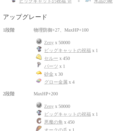
ビッグキャットの祝福 Ⅵ
水晶の靴
アップグレード
1段階
物理防御+27、MaxHP+100
Zeny
x 50000
ビッグキャットの祝福
x 1
セルー
x 450
パーツ
x 1
砂金
x 30
グロー金属
x 4
2段階
MaxHP+200
Zeny
x 50000
ビッグキャットの祝福
x 1
悪魔の角
x 450
オークの爪
x 1