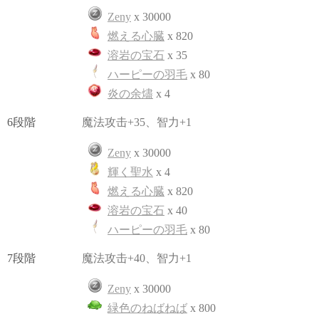
Zeny
x 30000
燃える心臓
x 820
溶岩の宝石
x 35
ハーピーの羽毛
x 80
炎の余燼
x 4
6段階
魔法攻击+35、智力+1
Zeny
x 30000
輝く聖水
x 4
燃える心臓
x 820
溶岩の宝石
x 40
ハーピーの羽毛
x 80
7段階
魔法攻击+40、智力+1
Zeny
x 30000
緑色のねばねば
x 800