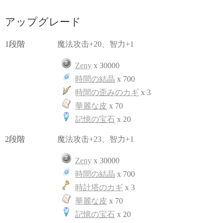
アップグレード
1段階
魔法攻击+20、智力+1
Zeny
x 30000
時間の結晶
x 700
時間の歪みのカギ
x 3
華麗な皮
x 70
記憶の宝石
x 20
2段階
魔法攻击+23、智力+1
Zeny
x 30000
時間の結晶
x 700
時計塔のカギ
x 3
華麗な皮
x 70
記憶の宝石
x 20