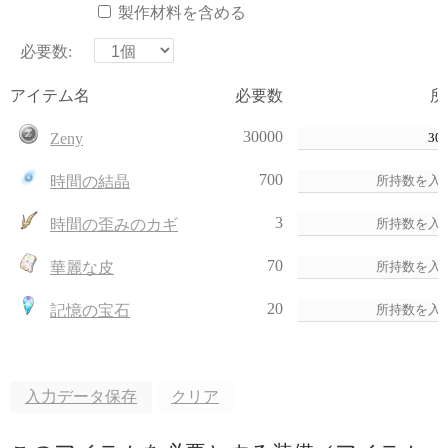
製作材料を含める
必要数:
アイテム名
必要数
所
30000
Zeny
700
時間の結晶
3
時間の歪みのカギ
70
華麗な皮
20
記憶の宝石
入力データ保存
クリア