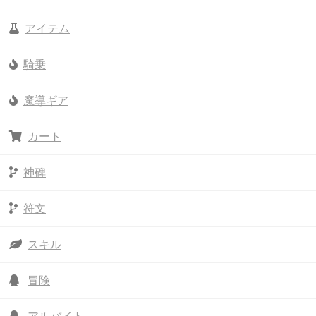
アイテム
騎乗
魔導ギア
カート
神碑
符文
スキル
冒険