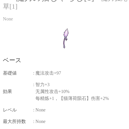
草[1]
None
ベース
基礎値
: 魔法攻击+97
: 智力+3
効果
无属性攻击+10%
每精炼+1，【猫薄荷陨石】伤害+2%
レベル
: None
最大所持数
: None