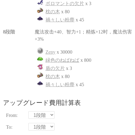
ボロマントの欠片
x 3
枕の木
x 80
禍々しい粉塵
x 45
8段階
魔法攻击+40、智力+1；精炼+12时，魔法伤害
+3%
Zeny
x 30000
緑色のねばねば
x 800
盾の欠片
x 3
枕の木
x 80
禍々しい粉塵
x 45
アップグレード費用計算表
From:
To: