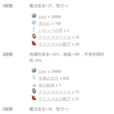
3段階
魔法攻击+25、智力+1
Zeny
x 30000
氷の心
x 700
ハティーの牙
x 3
クリスマスリース
x 70
クリスマスの靴下
x 20
4段階
地属性攻击+10%；精炼+5时，可变吟唱时
间-10%
Zeny
x 30000
氷塊の欠片
x 820
氷の粉末
x 3
クリスマスリース
x 75
クリスマスの靴下
x 25
5段階
魔法攻击+30、智力+1