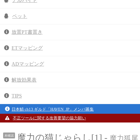
アルバイト
ペット
放置PT書置き
ETマッピング
ADマッピング
解放効果表
TIPS
日本鯖 ch13 ギルド「HAVEN_JP」メンバ募集
不正ツールに関する改善要望の協力願い
魔力の猫じゃらし[1] -
未確認
魔力狐尾