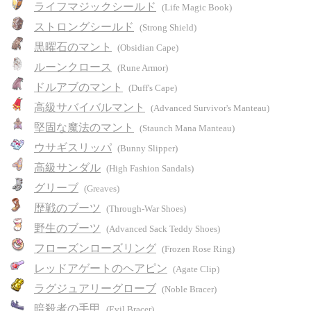
ライフマジックシールド
(Life Magic Book)
ストロングシールド
(Strong Shield)
黒曜石のマント
(Obsidian Cape)
ルーンクロース
(Rune Armor)
ドルアブのマント
(Duff's Cape)
高級サバイバルマント
(Advanced Survivor's Manteau)
堅固な魔法のマント
(Staunch Mana Manteau)
ウサギスリッパ
(Bunny Slipper)
高級サンダル
(High Fashion Sandals)
グリーブ
(Greaves)
歴戦のブーツ
(Through-War Shoes)
野生のブーツ
(Advanced Sack Teddy Shoes)
フローズンローズリング
(Frozen Rose Ring)
レッドアゲートのヘアピン
(Agate Clip)
ラグジュアリーグローブ
(Noble Bracer)
暗殺者の手甲
(Evil Bracer)