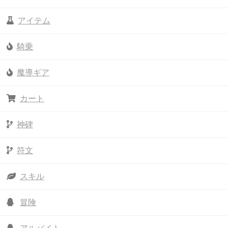
アイテム
騎乗
魔導ギア
カート
神碑
符文
スキル
冒険