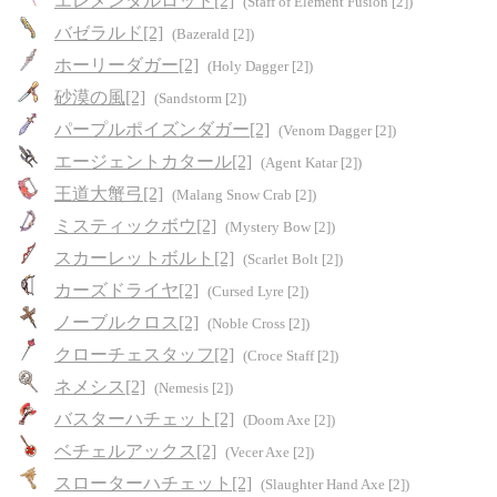
エレメンタルロッド[2]
(Staff of Element Fusion [2])
バゼラルド[2]
(Bazerald [2])
ホーリーダガー[2]
(Holy Dagger [2])
砂漠の風[2]
(Sandstorm [2])
パープルポイズンダガー[2]
(Venom Dagger [2])
エージェントカタール[2]
(Agent Katar [2])
王道大蟹弓[2]
(Malang Snow Crab [2])
ミスティックボウ[2]
(Mystery Bow [2])
スカーレットボルト[2]
(Scarlet Bolt [2])
カーズドライヤ[2]
(Cursed Lyre [2])
ノーブルクロス[2]
(Noble Cross [2])
クローチェスタッフ[2]
(Croce Staff [2])
ネメシス[2]
(Nemesis [2])
バスターハチェット[2]
(Doom Axe [2])
ベチェルアックス[2]
(Vecer Axe [2])
スローターハチェット[2]
(Slaughter Hand Axe [2])