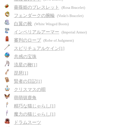
薔薇姫のブレスレット
(Rosa Bracelet)
フェンダークの腕輪
(Vinkt's Bracelet)
白翼の靴
(White Winged Boots)
インペリアルアーマー
(Imperial Armor)
審判のローブ
(Robe of Judgment)
スピリチュアルケイン[1]
共感の宝珠
流星の鞭[1]
琵琶[1]
賢者の日記[1]
クリスマスの唄
萌萌驯鹿角
精巧な猫じゃらし[1]
魔力の猫じゃらし[1]
ドラムスーツ