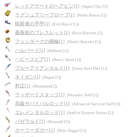
レッドアゲートのヘアピン[1]
(Agate Clip [1])
ラグジュアリーブローブ[1]
(Noble Bracer [1])
暗殺者の手甲[1]
(Evil Bracer [1])
薔薇姫のブレスレット[1]
(Rosa Bracelet [1])
フェンダークの腕輪[1]
(Vinkt's Bracelet [1])
ハルバード[1]
(Halberd [1])
ヘビースピア[1]
(Heavy Spear [1])
ブルーアイアンカルド[1]
(Green Steel Pike [1])
ネイガン[1]
(Nagan [1])
村正[1]
(Muramasa[1])
ウィザードスタッフ[1]
(Wizardry Staff [1])
高級サバイバルロッド[1]
(Advanced Survival Staff [1])
エレメンタルロッド[1]
(Staff of Element Fusion [1])
バゼラルド[1]
(Bazerald [1])
ホーリーダガー[1]
(Holy Dagger [1])