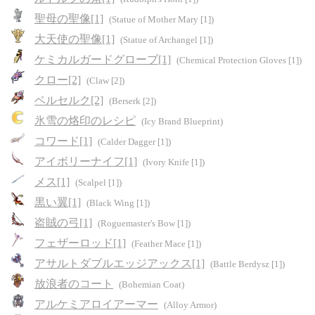
聖母の聖像[1]
(Statue of Mother Mary [1])
大天使の聖像[1]
(Statue of Archangel [1])
ケミカルガードグローブ[1]
(Chemical Protection Gloves [1])
クロー[2]
(Claw [2])
ベルセルク[2]
(Berserk [2])
氷雪の烙印のレシピ
(Icy Brand Blueprint)
コワード[1]
(Calder Dagger [1])
アイボリーナイフ[1]
(Ivory Knife [1])
メス[1]
(Scalpel [1])
黒い翼[1]
(Black Wing [1])
盗賊の弓[1]
(Roguemaster's Bow [1])
フェザーロッド[1]
(Feather Mace [1])
アサルトダブルエッジアックス[1]
(Battle Berdysz [1])
放浪者のコート
(Bohemian Coat)
アルケミアロイアーマー
(Alloy Armor)