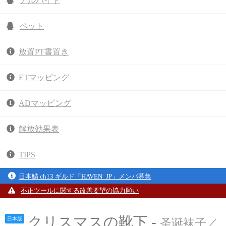
アルバイト
ペット
放置PT書置き
ETマッピング
ADマッピング
解放効果表
TIPS
日本鯖 ch13 ギルド「HAVEN_JP」メンバ募集
不正ツールに関する改善要望の協力願い
クリスマスの靴下 -
日本版
圣诞袜子／