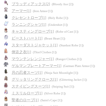
ブラッディアックス[2]
(Bloody Axe [2])
アーマー[1]
(Iron Armor [1])
クレセントローブ[1]
(Holy Robe [1])
ランニングシャツ[1]
(Undershirt [1])
キャスティングローブ[1]
(Robe of Cast [1])
ビーストハート[1]
(Beast Heart [1])
スターダストジャケット[1]
(Stardust Robe [1])
俠盜之衣[1]
(Thief Clothes [1])
マウンテンレンジャー[1]
(Ranger Clothes [1])
ゲルマンプレートアーマー[1]
(Garman Plate Armor [1])
月の忍者スーツ[1]
(Ninja Suit Moonlight [1])
グリッタリングクロース[1]
(Glittering Jacket [1])
スナイピングスーツ[1]
(Sniping Suit [1])
ミスリルローブ[1]
(Silver Robe [1])
聖者のローブ[1]
(Saint's Cape [1])