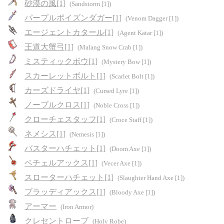
砂漠の風[1]
(Sandstorm [1])
パープルポイズンダガー[1]
(Venom Dagger [1])
エージェントカタール[1]
(Agent Katar [1])
王道大蟹弓[1]
(Malang Snow Crab [1])
ミスティックボウ[1]
(Mystery Bow [1])
スカーレットボルト[1]
(Scarlet Bolt [1])
カーズドライヤ[1]
(Cursed Lyre [1])
ノーブルクロス[1]
(Noble Cross [1])
クローチェスタッフ[1]
(Croce Staff [1])
ネメシス[1]
(Nemesis [1])
バスターハチェット[1]
(Doom Axe [1])
ベチェルアックス[1]
(Vecer Axe [1])
スローターハチェット[1]
(Slaughter Hand Axe [1])
ブラッディアックス[1]
(Bloody Axe [1])
アーマー
(Iron Armor)
クレセントローブ
(Holy Robe)