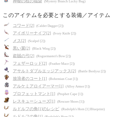
神秘の枝の福袋
(Mystery Branch Lucky Bag)
このアイテムを必要とする装備／アイテム
コワード[2]
(Calder Dagger [2])
アイボリーナイフ[2]
(Ivory Knife [2])
メス[2]
(Scalpel [2])
黒い翼[2]
(Black Wing [2])
盗賊の弓[2]
(Roguemaster's Bow [2])
フェザーロッド[2]
(Feather Mace [2])
アサルトダブルエッジアックス[2]
(Battle Berdysz [2])
放浪者のコート[1]
(Bohemian Coat [1])
アルケミアロイアーマー[1]
(Alloy Armor [1])
プロフェットマント[1]
(Prophet Cape [1])
レスキューシューズ[1]
(Rescuer Shoes [1])
ルドルフの角[1]のレシピ
(Rudolph's Horn [1] Blueprint)
ルドルフの角[1]
(Rudolph's Horn [1])