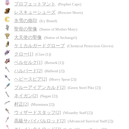
プロフェットマント
(Prophet Cape)
レスキューシューズ
(Rescuer Shoes)
氷雪の烙印
(Icy Brand)
聖母の聖像
(Statue of Mother Mary)
大天使の聖像
(Statue of Archangel)
ケミカルガードグローブ
(Chemical Protection Gloves)
クロー[1]
(Claw [1])
ベルセルク[1]
(Berserk [1])
ハルバード[2]
(Halberd [2])
ヘビースピア[2]
(Heavy Spear [2])
ブルーアイアンカルド[2]
(Green Steel Pike [2])
ネイガン[2]
(Nagan [2])
村正[2]
(Muramasa [2])
ウィザードスタッフ[2]
(Wizardry Staff [2])
高級サバイバルロッド[2]
(Advanced Survival Staff [2])