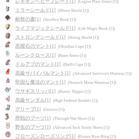
レギオンヘビープレート[1]
(Legion Plate Armor [1])
ミラーシールド[1]
(Mirror Shield [1])
献祭の書[1]
(Sacrifice Book [1])
ライフマジックシールド[1]
(Life Magic Book [1])
ストロングシールド[1]
(Strong Shield [1])
黒曜石のマント[1]
(Obsidian Cape [1])
ルーンクロース[1]
(Rune Armor [1])
ドルアブのマント[1]
(Duff's Cape [1])
高級サバイバルマント[1]
(Advanced Survivor's Manteau [1])
堅固な魔法のマント[1]
(Staunch Mana Manteau [1])
ウサギスリッパ[1]
(Bunny Slipper [1])
高級サンダル[1]
(High Fashion Sandals [1])
グリーブ[1]
(Greaves [1])
歴戦のブーツ[1]
(Through-War Shoes [1])
野生のブーツ[1]
(Advanced Sack Teddy Shoes [1])
フローズンローズリング[1]
(Frozen Rose Ring [1])