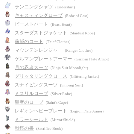
ランニングシャツ
(Undershirt)
キャスティングローブ
(Robe of Cast)
ビーストハート
(Beast Heart)
スターダストジャケット
(Stardust Robe)
義賊のコート
(Thief Clothes)
マウンテンレンジャー
(Ranger Clothes)
ゲルマンプレートアーマー
(Garman Plate Armor)
月の忍者スーツ
(Ninja Suit Moonlight)
グリッタリングクロース
(Glittering Jacket)
スナイピングスーツ
(Sniping Suit)
ミスリルローブ
(Silver Robe)
聖者のローブ
(Saint's Cape)
レギオンヘビープレート
(Legion Plate Armor)
ミラーシールド
(Mirror Shield)
献祭の書
(Sacrifice Book)