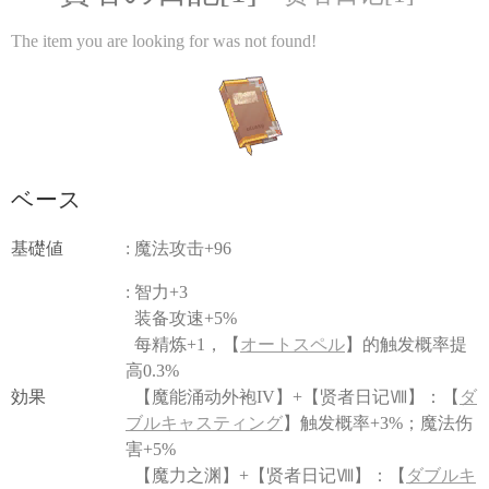
The item you are looking for was not found!
ベース
基礎値
: 魔法攻击+96
: 智力+3
装备攻速+5%
每精炼+1，【
オートスペル
】的触发概率提
高0.3%
効果
【魔能涌动外袍IV】+【贤者日记Ⅷ】：【
ダ
ブルキャスティング
】触发概率+3%；魔法伤
害+5%
【魔力之渊】+【贤者日记Ⅷ】：【
ダブルキ