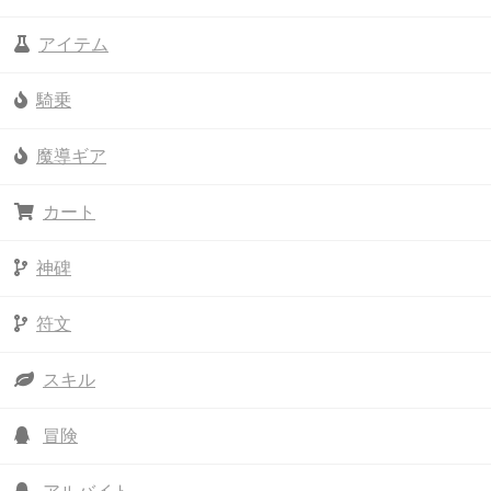
アイテム
騎乗
魔導ギア
カート
神碑
符文
スキル
冒険