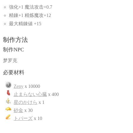
強化+1 魔法攻击+0.7
精錬+1 精炼魔攻+12
最大精錬値 +15
制作方法
制作NPC
梦罗克
必要材料
Zeny
x 10000
止まらない心臓
x 400
星のかけら
x 1
砂金
x 30
トパーズ
x 10