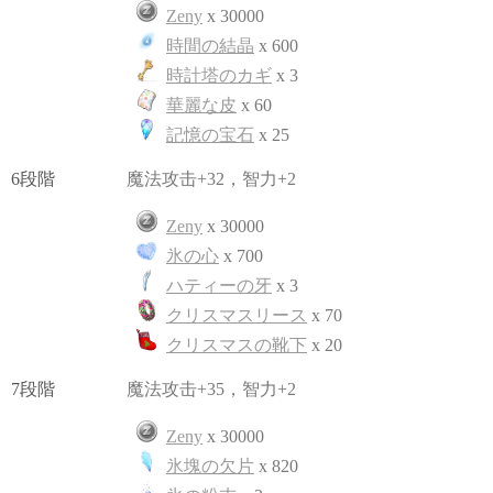
Zeny
x 30000
時間の結晶
x 600
時計塔のカギ
x 3
華麗な皮
x 60
記憶の宝石
x 25
6段階
魔法攻击+32，智力+2
Zeny
x 30000
氷の心
x 700
ハティーの牙
x 3
クリスマスリース
x 70
クリスマスの靴下
x 20
7段階
魔法攻击+35，智力+2
Zeny
x 30000
氷塊の欠片
x 820