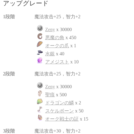
アップグレード
1段階
魔法攻击+25，智力+2
Zeny
x 30000
悪魔の角
x 450
オークの爪
x 1
水銀
x 40
アメジスト
x 10
2段階
魔法攻击+25，智力+2
Zeny
x 30000
聖痕
x 500
ドラゴンの鱗
x 2
スケルボーン
x 50
オーク戦士の証
x 15
3段階
魔法攻击+30，智力+2