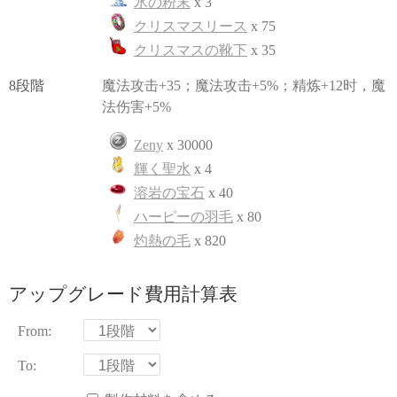
氷の粉末
x 3
クリスマスリース
x 75
クリスマスの靴下
x 35
8段階
魔法攻击+35；魔法攻击+5%；精炼+12时，魔
法伤害+5%
Zeny
x 30000
輝く聖水
x 4
溶岩の宝石
x 40
ハーピーの羽毛
x 80
灼熱の毛
x 820
アップグレード費用計算表
From:
To: