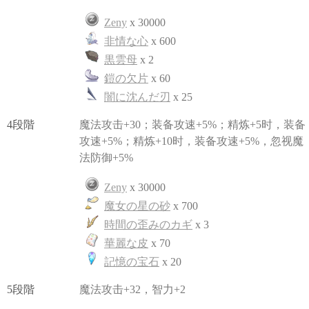
Zeny
x 30000
非情な心
x 600
黒雲母
x 2
鎧の欠片
x 60
闇に沈んだ刃
x 25
4段階
魔法攻击+30；装备攻速+5%；精炼+5时，装备
攻速+5%；精炼+10时，装备攻速+5%，忽视魔
法防御+5%
Zeny
x 30000
魔女の星の砂
x 700
時間の歪みのカギ
x 3
華麗な皮
x 70
記憶の宝石
x 20
5段階
魔法攻击+32，智力+2