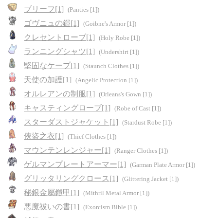
ブリーフ[1]
(Panties [1])
ゴヴニュの鎧[1]
(Goibne's Armor [1])
クレセントローブ[1]
(Holy Robe [1])
ランニングシャツ[1]
(Undershirt [1])
堅固なケープ[1]
(Staunch Clothes [1])
天使の加護[1]
(Angelic Protection [1])
オルレアンの制服[1]
(Orleans's Gown [1])
キャスティングローブ[1]
(Robe of Cast [1])
スターダストジャケット[1]
(Stardust Robe [1])
俠盜之衣[1]
(Thief Clothes [1])
マウンテンレンジャー[1]
(Ranger Clothes [1])
ゲルマンプレートアーマー[1]
(Garman Plate Armor [1])
グリッタリングクロース[1]
(Glittering Jacket [1])
秘銀金屬鎧甲[1]
(Mithril Metal Armor [1])
悪魔祓いの書[1]
(Exorcism Bible [1])