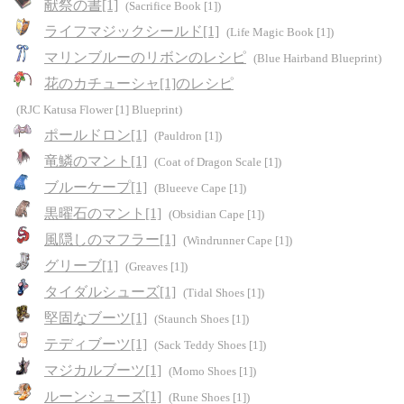
献祭の書[1]
(Sacrifice Book [1])
ライフマジックシールド[1]
(Life Magic Book [1])
マリンブルーのリボンのレシピ
(Blue Hairband Blueprint)
花のカチューシャ[1]のレシピ
(RJC Katusa Flower [1] Blueprint)
ポールドロン[1]
(Pauldron [1])
竜鱗のマント[1]
(Coat of Dragon Scale [1])
ブルーケープ[1]
(Blueeve Cape [1])
黒曜石のマント[1]
(Obsidian Cape [1])
風隠しのマフラー[1]
(Windrunner Cape [1])
グリーブ[1]
(Greaves [1])
タイダルシューズ[1]
(Tidal Shoes [1])
堅固なブーツ[1]
(Staunch Shoes [1])
テディブーツ[1]
(Sack Teddy Shoes [1])
マジカルブーツ[1]
(Momo Shoes [1])
ルーンシューズ[1]
(Rune Shoes [1])