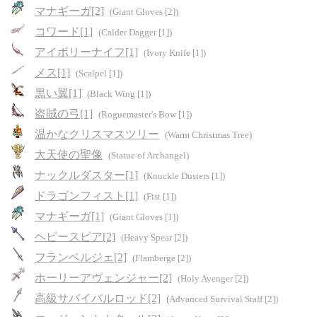
マナギーガ[2]
(Giant Gloves [2])
コワード[1]
(Calder Dagger [1])
アイボリーナイフ[1]
(Ivory Knife [1])
メス[1]
(Scalpel [1])
黒い翼[1]
(Black Wing [1])
盗賊の弓[1]
(Roguemaster's Bow [1])
温かなクリスマスツリー
(Warm Christmas Tree)
大天使の聖像
(Statue of Archangel)
ナックルダスター[1]
(Knuckle Dusters [1])
ドラゴンフィスト[1]
(Fist [1])
マナギーガ[1]
(Giant Gloves [1])
ヘビースピア[2]
(Heavy Spear [2])
フランベルジェ[2]
(Flamberge [2])
ホーリーアヴェンジャー[2]
(Holy Avenger [2])
高級サバイバルロッド[2]
(Advanced Survival Staff [2])