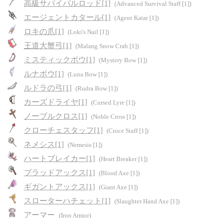
高級サバイバルロッド[1]
(Advanced Survival Staff [1])
エージェントカタール[1]
(Agent Katar [1])
ロキの爪[1]
(Loki's Nail [1])
王道大蟹弓[1]
(Malang Snow Crab [1])
ミスティックボウ[1]
(Mystery Bow [1])
ルナボウ[1]
(Luna Bow [1])
ルドラの弓[1]
(Rudra Bow [1])
カーズドライヤ[1]
(Cursed Lyre [1])
ノーブルクロス[1]
(Noble Cross [1])
クローチェスタッフ[1]
(Croce Staff [1])
ネメシス[1]
(Nemesis [1])
ハートブレイカー[1]
(Heart Breaker [1])
ブラッドアックス[1]
(Blood Axe [1])
ギガントアックス[1]
(Giant Axe [1])
スローターハチェット[1]
(Slaughter Hand Axe [1])
アーマー
(Iron Armor)