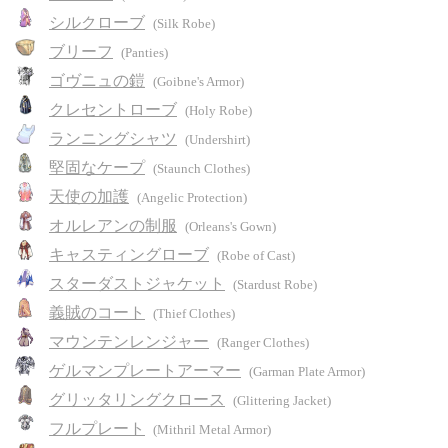
シルクローブ
(Silk Robe)
ブリーフ
(Panties)
ゴヴニュの鎧
(Goibne's Armor)
クレセントローブ
(Holy Robe)
ランニングシャツ
(Undershirt)
堅固なケープ
(Staunch Clothes)
天使の加護
(Angelic Protection)
オルレアンの制服
(Orleans's Gown)
キャスティングローブ
(Robe of Cast)
スターダストジャケット
(Stardust Robe)
義賊のコート
(Thief Clothes)
マウンテンレンジャー
(Ranger Clothes)
ゲルマンプレートアーマー
(Garman Plate Armor)
グリッタリングクロース
(Glittering Jacket)
フルプレート
(Mithril Metal Armor)