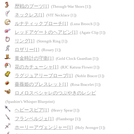
歴戦のブーツ[1]
(Through-War Shoes [1])
ネックレス[1]
(VIT Necklace [1])
ルナティックブローチ[1]
(Luna Brooch [1])
レッドアゲートのヘアピン[1]
(Agate Clip [1])
リング[1]
(Strength Ring [1])
ロザリー[1]
(Rosary [1])
黄金時計の守衛[1]
(Gold Clock Guardian [1])
花のカチューシャ[1]
(RJC Katusa Flower [1])
ラグジュアリーブローブ[1]
(Noble Bracer [1])
薔薇姫のブレスレット[1]
(Rosa Bracelet [1])
ロメロスペシャレのつぶやきのレシピ
(Spashire's Whisper Blueprint)
ヘビースピア[1]
(Heavy Spear [1])
フランベルジェ[1]
(Flamberge [1])
ホーリーアヴェンジャー[1]
(Holy Avenger [1])