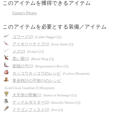
このアイテムを獲得できるアイテム
Epona's Photos
このアイテムを必要とする装備／アイテム
コワード[2]
(Calder Dagger [2])
アイボリーナイフ[2]
(Ivory Knife [2])
メス[2]
(Scalpel [2])
黒い翼[2]
(Black Wing [2])
盗賊の弓[2]
(Roguemaster's Bow [2])
カッコウカッコウのレシピ
(Cuckoo Blueprint)
黄金時計の守衛[1]のレシピ
(Gold Clock Guardian [1] Blueprint)
大天使の聖像[1]
(Statue of Archangel [1])
ナックルダスター[2]
(Knuckle Dusters [2])
ドラゴンフィスト[2]
(Fist [2])