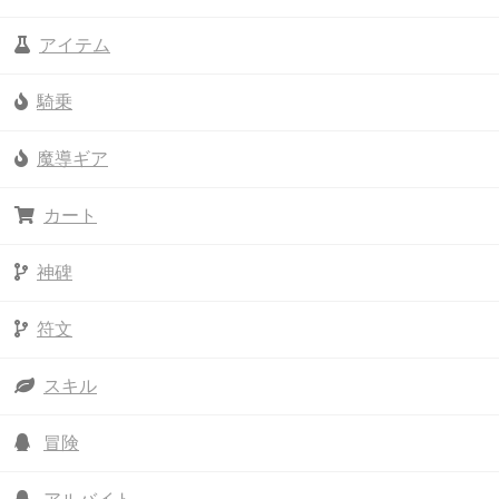
アイテム
騎乗
魔導ギア
カート
神碑
符文
スキル
冒険