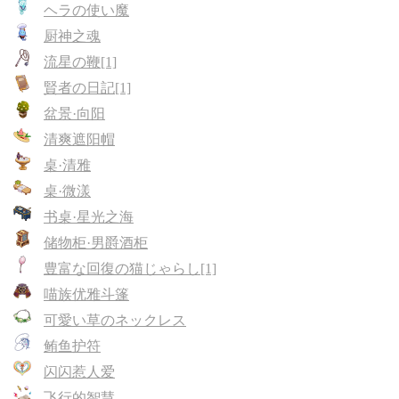
ヘラの使い魔
厨神之魂
流星の鞭[1]
賢者の日記[1]
盆景·向阳
清爽遮阳帽
桌·清雅
桌·微漾
书桌·星光之海
储物柜·男爵酒柜
豊富な回復の猫じゃらし[1]
喵族优雅斗篷
可愛い草のネックレス
鲔鱼护符
闪闪惹人爱
飞行的智慧