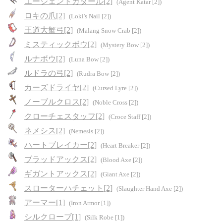
エージェントカタール[2]
(Agent Katar [2])
ロキの爪[2]
(Loki's Nail [2])
王道大蟹弓[2]
(Malang Snow Crab [2])
ミスティックボウ[2]
(Mystery Bow [2])
ルナボウ[2]
(Luna Bow [2])
ルドラの弓[2]
(Rudra Bow [2])
カーズドライヤ[2]
(Cursed Lyre [2])
ノーブルクロス[2]
(Noble Cross [2])
クローチェスタッフ[2]
(Croce Staff [2])
ネメシス[2]
(Nemesis [2])
ハートブレイカー[2]
(Heart Breaker [2])
ブラッドアックス[2]
(Blood Axe [2])
ギガントアックス[2]
(Giant Axe [2])
スローターハチェット[2]
(Slaughter Hand Axe [2])
アーマー[1]
(Iron Armor [1])
シルクローブ[1]
(Silk Robe [1])