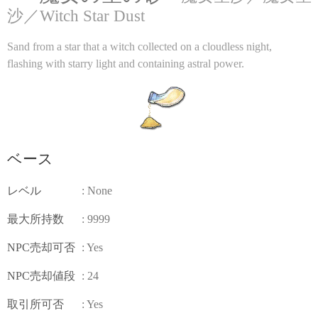
沙／Witch Star Dust
Sand from a star that a witch collected on a cloudless night,
flashing with starry light and containing astral power.
ベース
レベル
: None
最大所持数
: 9999
NPC売却可否
: Yes
NPC売却値段
: 24
取引所可否
: Yes