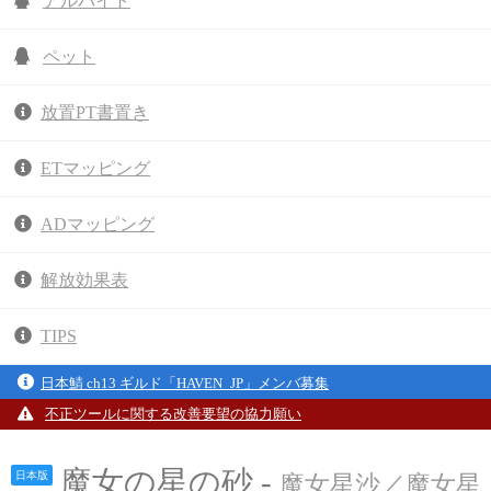
アルバイト
ペット
放置PT書置き
ETマッピング
ADマッピング
解放効果表
TIPS
日本鯖 ch13 ギルド「HAVEN_JP」メンバ募集
不正ツールに関する改善要望の協力願い
魔女の星の砂 -
日本版
魔女星沙／魔女星