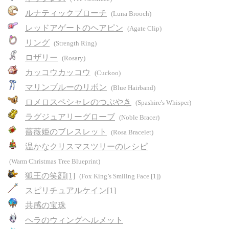
ルナティックブローチ
(Luna Brooch)
レッドアゲートのヘアピン
(Agate Clip)
リング
(Strength Ring)
ロザリー
(Rosary)
カッコウカッコウ
(Cuckoo)
マリンブルーのリボン
(Blue Hairband)
ロメロスペシャレのつぶやき
(Spashire's Whisper)
ラグジュアリーグローブ
(Noble Bracer)
薔薇姫のブレスレット
(Rosa Bracelet)
温かなクリスマスツリーのレシピ
(Warm Christmas Tree Blueprint)
狐王の笑顔[1]
(Fox King’s Smiling Face [1])
スピリチュアルケイン[1]
共感の宝珠
ヘラのウィングヘルメット