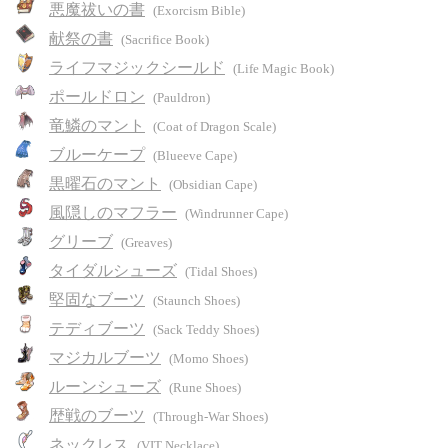
悪魔祓いの書
(Exorcism Bible)
献祭の書
(Sacrifice Book)
ライフマジックシールド
(Life Magic Book)
ポールドロン
(Pauldron)
竜鱗のマント
(Coat of Dragon Scale)
ブルーケープ
(Blueeve Cape)
黒曜石のマント
(Obsidian Cape)
風隠しのマフラー
(Windrunner Cape)
グリーブ
(Greaves)
タイダルシューズ
(Tidal Shoes)
堅固なブーツ
(Staunch Shoes)
テディブーツ
(Sack Teddy Shoes)
マジカルブーツ
(Momo Shoes)
ルーンシューズ
(Rune Shoes)
歴戦のブーツ
(Through-War Shoes)
ネックレス
(VIT Necklace)