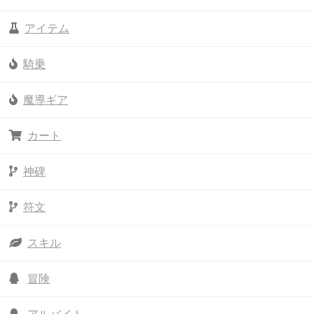
アイテム
騎乗
魔導ギア
カート
神碑
符文
スキル
冒険