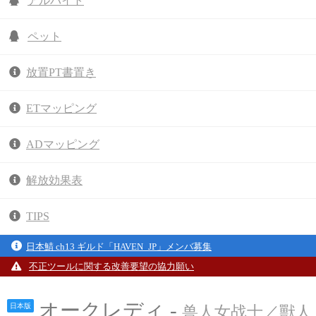
アルバイト
ペット
放置PT書置き
ETマッピング
ADマッピング
解放効果表
TIPS
日本鯖 ch13 ギルド「HAVEN_JP」メンバ募集
不正ツールに関する改善要望の協力願い
オークレディ -
日本版
兽人女战士／獸人