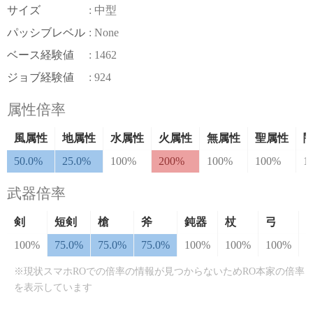
サイズ
: 中型
パッシブレベル
: None
ベース経験値
: 1462
ジョブ経験値
: 924
属性倍率
風属性
地属性
水属性
火属性
無属性
聖属性
50.0%
25.0%
100%
200%
100%
100%
1
武器倍率
剣
短剣
槍
斧
鈍器
杖
弓
100%
75.0%
75.0%
75.0%
100%
100%
100%
1
※現状スマホROでの倍率の情報が見つからないためRO本家の倍率
を表示しています