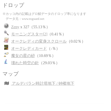
ドロップ
※カッコ内の記載はグロ鯖データのドロップ率になります
データ元：www.roguard.net
Zeny
x 327（55.13％）
モーニングスター[2]
（0.41％）
オークレディの変身スクロール
（0.02％）
オークレディカード
（-％）
魔女の星の砂
（10.69％）
壊れた時空の針
（29.03％）
マップ
アルデバラン時計塔地下 / 钟楼地下