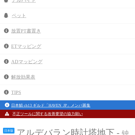
アルバイト
ペット
放置PT書置き
ETマッピング
ADマッピング
解放効果表
TIPS
日本鯖 ch13 ギルド「HAVEN_JP」メンバ募集
不正ツールに関する改善要望の協力願い
アルデバラン時計塔地下 -
日本版
钟