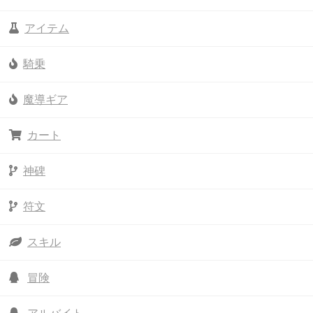
アイテム
騎乗
魔導ギア
カート
神碑
符文
スキル
冒険