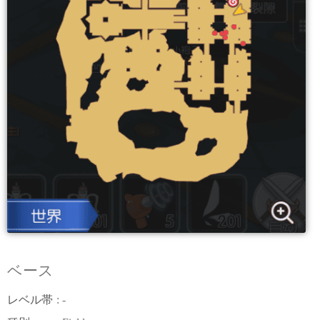
ベース
レベル帯
: -