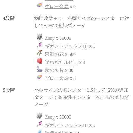
グロー金属
x 6
4段階
物理攻擊＋18、小型サイズのモンスターに対
して+2%の追加ダメージ
Zeny
x 50000
ギガントアックス[1]
x 1
深淵の花
x 500
呪われたルビー
x 3
鎧の欠片
x 80
グロー金属
x 8
5段階
小型サイズのモンスターに対して+2%の追加
ダメージ；闇属性モンスターへ+5%の追加ダ
メージ
Zeny
x 50000
ギガントアックス[1]
x 1