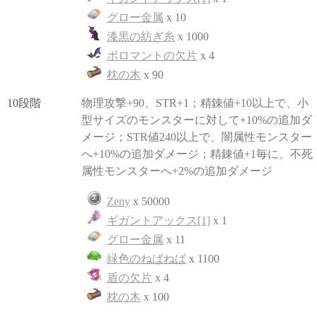
グロー金属
x 10
漆黒の紡ぎ糸
x 1000
ボロマントの欠片
x 4
枕の木
x 90
10段階
物理攻撃+90、STR+1；精錬値+10以上で、小
型サイズのモンスターに対して+10%の追加ダ
メージ；STR値240以上で、闇属性モンスター
へ+10%の追加ダメージ；精錬値+1毎に、不死
属性モンスターへ+2%の追加ダメージ
Zeny
x 50000
ギガントアックス[1]
x 1
グロー金属
x 11
緑色のねばねば
x 1100
盾の欠片
x 4
枕の木
x 100