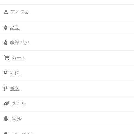
アイテム
騎乗
魔導ギア
カート
神碑
符文
スキル
冒険