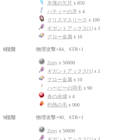
氷塊の欠片
x 850
ハティーの牙
x 4
クリスマスリース
x 100
ギガントアックス[1]
x 1
グロー金属
x 10
8段階
物理攻撃+84、STR+1
Zeny
x 50000
ギガントアックス[1]
x 1
グロー金属
x 10
ハーピーの羽毛
x 90
炎の余燼
x 4
灼熱の毛
x 900
9段階
物理攻撃+90、STR+1
Zeny
x 50000
ギガントアックス[1]
x 1