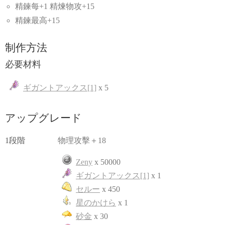
精鍊每+1 精煉物攻+15
精鍊最高+15
制作方法
必要材料
ギガントアックス[1]
x 5
アップグレード
1段階
物理攻擊＋18
Zeny
x 50000
ギガントアックス[1]
x 1
セルー
x 450
星のかけら
x 1
砂金
x 30