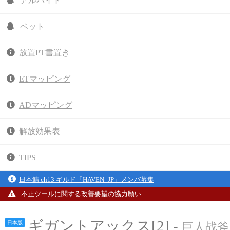
アルバイト
ペット
放置PT書置き
ETマッピング
ADマッピング
解放効果表
TIPS
日本鯖 ch13 ギルド「HAVEN_JP」メンバ募集
不正ツールに関する改善要望の協力願い
ギガントアックス[2] -
日本版
巨人战斧