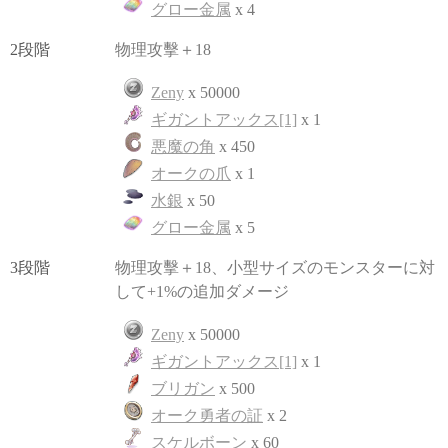
グロー金属
x 4
2段階
物理攻擊＋18
Zeny
x 50000
ギガントアックス[1]
x 1
悪魔の角
x 450
オークの爪
x 1
水銀
x 50
グロー金属
x 5
3段階
物理攻擊＋18、小型サイズのモンスターに対
して+1%の追加ダメージ
Zeny
x 50000
ギガントアックス[1]
x 1
ブリガン
x 500
オーク勇者の証
x 2
スケルボーン
x 60