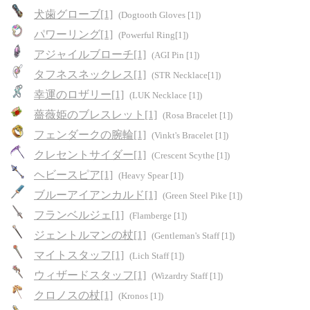
犬歯グローブ[1]
(Dogtooth Gloves [1])
パワーリング[1]
(Powerful Ring[1])
アジャイルブローチ[1]
(AGI Pin [1])
タフネスネックレス[1]
(STR Necklace[1])
幸運のロザリー[1]
(LUK Necklace [1])
薔薇姫のブレスレット[1]
(Rosa Bracelet [1])
フェンダークの腕輪[1]
(Vinkt's Bracelet [1])
クレセントサイダー[1]
(Crescent Scythe [1])
ヘビースピア[1]
(Heavy Spear [1])
ブルーアイアンカルド[1]
(Green Steel Pike [1])
フランベルジェ[1]
(Flamberge [1])
ジェントルマンの杖[1]
(Gentleman's Staff [1])
マイトスタッフ[1]
(Lich Staff [1])
ウィザードスタッフ[1]
(Wizardry Staff [1])
クロノスの杖[1]
(Kronos [1])