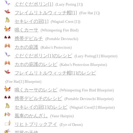
ぐだぐだポリン[1]
(Lazy Poring [1])
フレイムリトルウィッチ帽[1]
(Fire Hat [1])
セキレイの冠[1]
(Wagtail Crest [1])
鳴くカーサ
(Whimpering Fire Bird)
携帯デビルチ
(Portable Deviruchi)
カホの庇護
(Kaho’s Protection)
ぐだぐだポリン[1]のレシピ
(Lazy Poring[1] Blueprint)
カホの庇護のレシピ
(Kaho’s Protection Blueprint)
フレイムリトルウィッチ帽[1]のレシピ
(Fire Hat[1] Blueprint)
鳴くカーサのレシピ
(Whimpering Fire Bird Blueprint)
携帯デビルチのレシピ
(Portable Deviruchi Blueprint)
セキレイの冠[1]のレシピ
(Wagtail Crest[1] Blueprint)
風車のかんざし
(Vane Hairpin)
リヒトブリックアイ
(Eye of Dawn)
四翼の天使