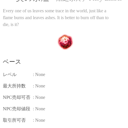
Every one of us leaves some trace in the world, just like a
flame burns and leaves ashes. It is better to burn off than to
die, is it?
ベース
レベル
: None
最大所持数
: None
NPC売却可否
: None
NPC売却値段
: None
取引所可否
: None