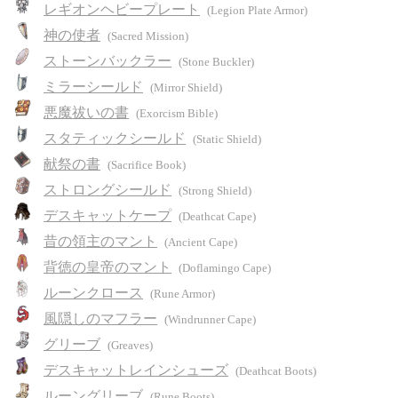
レギオンヘビープレート
(Legion Plate Armor)
神の使者
(Sacred Mission)
ストーンバックラー
(Stone Buckler)
ミラーシールド
(Mirror Shield)
悪魔祓いの書
(Exorcism Bible)
スタティックシールド
(Static Shield)
献祭の書
(Sacrifice Book)
ストロングシールド
(Strong Shield)
デスキャットケープ
(Deathcat Cape)
昔の領主のマント
(Ancient Cape)
背徳の皇帝のマント
(Doflamingo Cape)
ルーンクロース
(Rune Armor)
風隠しのマフラー
(Windrunner Cape)
グリーブ
(Greaves)
デスキャットレインシューズ
(Deathcat Boots)
ルーングリーブ
(Rune Boots)