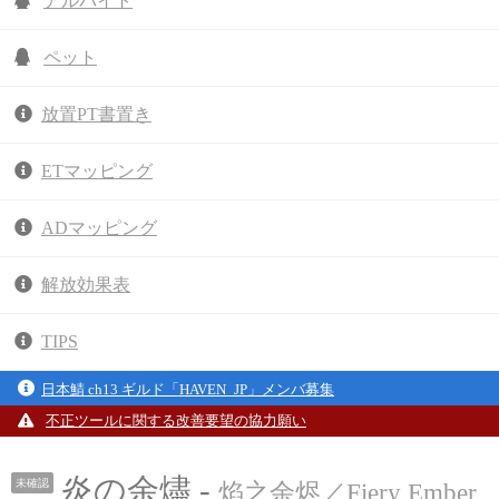
アルバイト
ペット
放置PT書置き
ETマッピング
ADマッピング
解放効果表
TIPS
日本鯖 ch13 ギルド「HAVEN_JP」メンバ募集
不正ツールに関する改善要望の協力願い
炎の余燼 -
未確認
焰之余烬／Fiery Ember