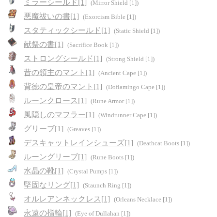
ミラーシールド[1]
(Mirror Shield [1])
悪魔祓いの書[1]
(Exorcism Bible [1])
スタティックシールド[1]
(Static Shield [1])
献祭の書[1]
(Sacrifice Book [1])
ストロングシールド[1]
(Strong Shield [1])
昔の領主のマント[1]
(Ancient Cape [1])
背徳の皇帝のマント[1]
(Doflamingo Cape [1])
ルーンクロース[1]
(Rune Armor [1])
風隠しのマフラー[1]
(Windrunner Cape [1])
グリーブ[1]
(Greaves [1])
デスキャットレインシューズ[1]
(Deathcat Boots [1])
ルーングリーブ[1]
(Rune Boots [1])
水晶の靴[1]
(Crystal Pumps [1])
堅固なリング[1]
(Staunch Ring [1])
オルレアンネックレス[1]
(Orleans Necklace [1])
永遠の指輪[1]
(Eye of Dullahan [1])