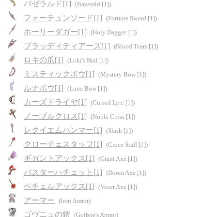
バゼラルド[1]
(Bazerald [1])
フォーチュンソード[1]
(Fortune Sword [1])
ホーリーダガー[1]
(Holy Dagger [1])
ブラッディティアーズ[1]
(Blood Tears [1])
ロキの爪[1]
(Loki's Nail [1])
ミスティックボウ[1]
(Mystery Bow [1])
ルナボウ[1]
(Luna Bow [1])
カーズドライヤ[1]
(Cursed Lyre [1])
ノーブルクロス[1]
(Noble Cross [1])
レクイエムハンマー[1]
(Slash [1])
クローチェスタッフ[1]
(Croce Staff [1])
ギガントアックス[1]
(Giant Axe [1])
バスターハチェット[1]
(Doom Axe [1])
ベチェルアックス[1]
(Vecer Axe [1])
アーマー
(Iron Armor)
ゴヴニュの鎧
(Goibne's Armor)