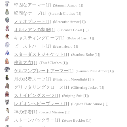
堅固なアーマー[1]
(Staunch Armor [1])
堅固なケープ[1]
(Staunch Clothes [1])
メテオプレート[1]
(Meteorite Armor [1])
オルレアンの制服[1]
(Orleans's Gown [1])
キャスティングローブ[1]
(Robe of Cast [1])
ビーストハート[1]
(Beast Heart [1])
スターダストジャケット[1]
(Stardust Robe [1])
俠盜之衣[1]
(Thief Clothes [1])
ゲルマンプレートアーマー[1]
(Garman Plate Armor [1])
月の忍者スーツ[1]
(Ninja Suit Moonlight [1])
グリッタリングクロース[1]
(Glittering Jacket [1])
スナイピングスーツ[1]
(Sniping Suit [1])
レギオンヘビープレート[1]
(Legion Plate Armor [1])
神の使者[1]
(Sacred Mission [1])
ストーンバックラー[1]
(Stone Buckler [1])