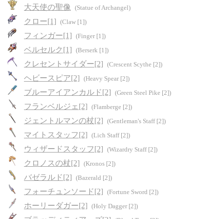
大天使の聖像
(Statue of Archangel)
クロー[1]
(Claw [1])
フィンガー[1]
(Finger [1])
ベルセルク[1]
(Berserk [1])
クレセントサイダー[2]
(Crescent Scythe [2])
ヘビースピア[2]
(Heavy Spear [2])
ブルーアイアンカルド[2]
(Green Steel Pike [2])
フランベルジェ[2]
(Flamberge [2])
ジェントルマンの杖[2]
(Gentleman's Staff [2])
マイトスタッフ[2]
(Lich Staff [2])
ウィザードスタッフ[2]
(Wizardry Staff [2])
クロノスの杖[2]
(Kronos [2])
バゼラルド[2]
(Bazerald [2])
フォーチュンソード[2]
(Fortune Sword [2])
ホーリーダガー[2]
(Holy Dagger [2])