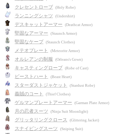
クレセントローブ
(Holy Robe)
ランニングシャツ
(Undershirt)
デスキャットアーマー
(Deathcat Armor)
堅固なアーマー
(Staunch Armor)
堅固なケープ
(Staunch Clothes)
メテオプレート
(Meteorite Armor)
オルレアンの制服
(Orleans's Gown)
キャスティングローブ
(Robe of Cast)
ビーストハート
(Beast Heart)
スターダストジャケット
(Stardust Robe)
義賊のコート
(Thief Clothes)
ゲルマンプレートアーマー
(Garman Plate Armor)
月の忍者スーツ
(Ninja Suit Moonlight)
グリッタリングクロース
(Glittering Jacket)
スナイピングスーツ
(Sniping Suit)