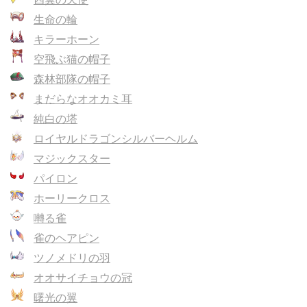
生命の輪
キラーホーン
空飛ぶ猫の帽子
森林部隊の帽子
まだらなオオカミ耳
純白の塔
ロイヤルドラゴンシルバーヘルム
マジックスター
パイロン
ホーリークロス
囀る雀
雀のヘアピン
ツノメドリの羽
オオサイチョウの冠
曙光の翼