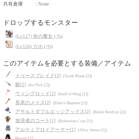
共有倉庫
: None
ドロップするモンスター
(Lv127) 炎の魔女 (-%)
(Lv126) カホ (-%)
このアイテムを必要とする装備／アイテム
トゥースブレイド[2]
(Tooth Blade [2])
錐[2]
(Ice Pick [2])
ウィングロッド[2]
(Staff of Wing [2])
長老のメイス[2]
(Elder's Hammer [2])
アサルトダブルエッジアックス[2]
(Battle Berdysz [2])
放浪者のコート[1]
(Bohemian Coat [1])
アルケミアロイアーマー[1]
(Alloy Armor [1])
Hood [2]