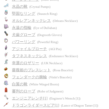
水晶の靴
(Crystal Pumps)
堅固なリング
(Staunch Ring)
オルレアンネックレス
(Orleans Necklace)
永遠の指輪
(Eye of Dullahan)
犬歯グローブ
(Dogtooth Gloves)
パワーリング
(Powerful Ring)
アジャイルブローチ
(AGI Pin)
タフネスネックレス
(Endurance Necklace)
幸運のロザリー
(LUK Necklace)
薔薇姫のブレスレット
(Rosa Bracelet)
フェンダークの腕輪
(Vinkt's Bracelet)
白翼の靴
(White Winged Boots)
審判のローブ
(Robe of Judgment)
エンジニアレンチ[1]
(Engineer’s Wrench [1])
ドラゴンライダースピア[1]
(Lance of Dragon Tamer [1])