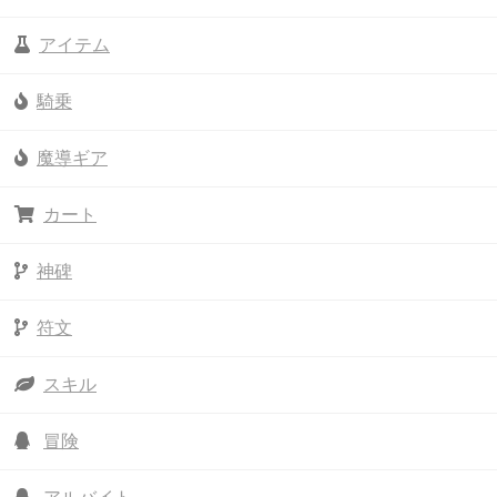
アイテム
騎乗
魔導ギア
カート
神碑
符文
スキル
冒険