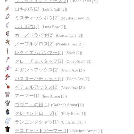
ブラッディティアーズ[2]
(Blood Tears [2])
ロキの爪[2]
(Loki's Nail [2])
ミスティックボウ[2]
(Mystery Bow [2])
ルナボウ[2]
(Luna Bow [2])
カーズドライヤ[2]
(Cursed Lyre [2])
ノーブルクロス[2]
(Noble Cross [2])
レクイエムハンマー[2]
(Slash [2])
クローチェスタッフ[2]
(Croce Staff [2])
ギガントアックス[2]
(Giant Axe [2])
バスターハチェット[2]
(Doom Axe [2])
ベチェルアックス[2]
(Vecer Axe [2])
アーマー[1]
(Iron Armor [1])
ゴヴニュの鎧[1]
(Goibne's Armor [1])
クレセントローブ[1]
(Holy Robe [1])
ランニングシャツ[1]
(Undershirt [1])
デスキャットアーマー[1]
(Deathcat Armor [1])