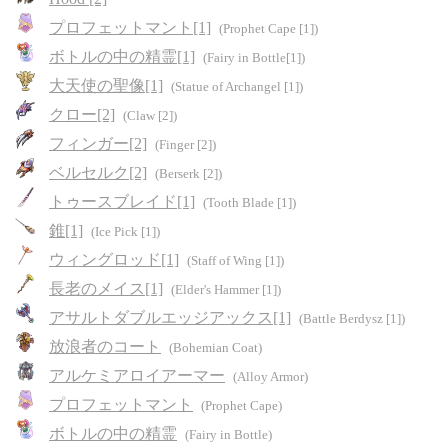
プロフェットマント[1]
(Prophet Cape [1])
ボトルの中の精霊[1]
(Fairy in Bottle[1])
大天使の聖像[1]
(Statue of Archangel [1])
クロー[2]
(Claw [2])
フィンガー[2]
(Finger [2])
ベルセルク[2]
(Berserk [2])
トゥースブレイド[1]
(Tooth Blade [1])
錐[1]
(Ice Pick [1])
ウィングロッド[1]
(Staff of Wing [1])
長老のメイス[1]
(Elder's Hammer [1])
アサルトダブルエッジアックス[1]
(Battle Berdysz [1])
放浪者のコート
(Bohemian Coat)
アルケミアロイアーマー
(Alloy Armor)
プロフェットマント
(Prophet Cape)
ボトルの中の精霊
(Fairy in Bottle)