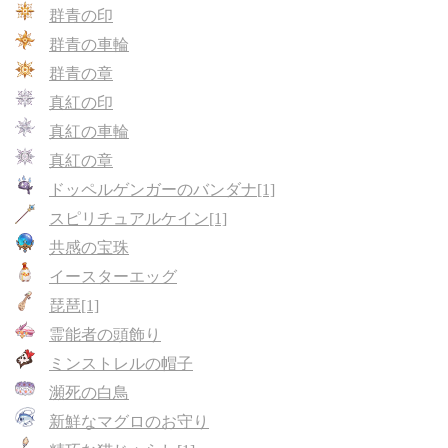
群青の印
群青の車輪
群青の章
真紅の印
真紅の車輪
真紅の章
ドッペルゲンガーのバンダナ[1]
スピリチュアルケイン[1]
共感の宝珠
イースターエッグ
琵琶[1]
霊能者の頭飾り
ミンストレルの帽子
瀕死の白鳥
新鮮なマグロのお守り