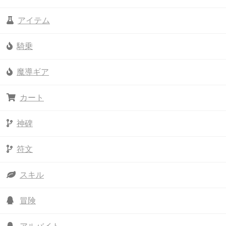
アイテム
騎乗
魔導ギア
カート
神碑
符文
スキル
冒険