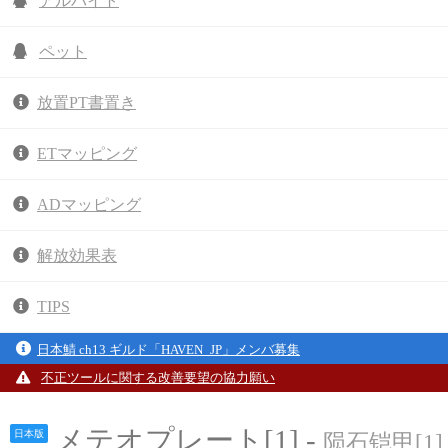
アルバイト
ペット
放置PT書置き
ETマッピング
ADマッピング
解放効果表
TIPS
日本鯖 ch13 ギルド「HAVEN_JP」メンバ募集
不正ツールに関する改善要望の協力願い
メテオプレート[1] -
日本版
陨石铠甲[1]