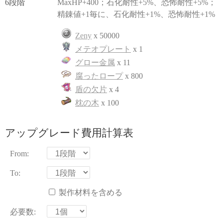
6段階
MaxHP+400；石化耐性+5%、恐怖耐性+5%；
精錬値+1毎に、石化耐性+1%、恐怖耐性+1%
Zeny
x 50000
メテオプレート
x 1
グロー金属
x 11
腐ったロープ
x 800
盾の欠片
x 4
枕の木
x 100
アップグレード費用計算表
From:
To:
製作材料を含める
必要数: