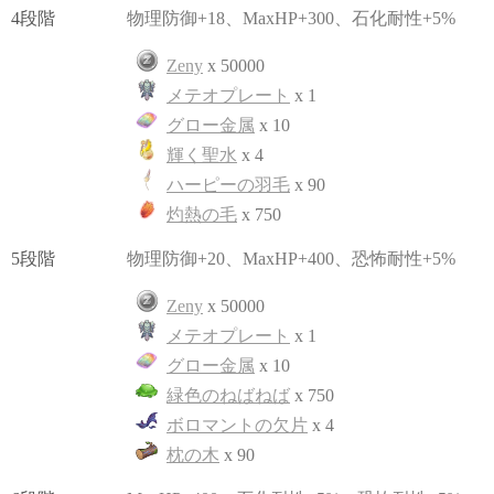
4段階
物理防御+18、MaxHP+300、石化耐性+5%
Zeny
x 50000
メテオプレート
x 1
グロー金属
x 10
輝く聖水
x 4
ハーピーの羽毛
x 90
灼熱の毛
x 750
5段階
物理防御+20、MaxHP+400、恐怖耐性+5%
Zeny
x 50000
メテオプレート
x 1
グロー金属
x 10
緑色のねばねば
x 750
ボロマントの欠片
x 4
枕の木
x 90