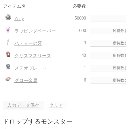
アイテム名
必要数
50000
Zeny
600
ラッピングペーパー
3
ハティーの牙
40
クリスマスリース
1
メテオプレート
6
グロー金属
入力データ保存
クリア
ドロップするモンスター