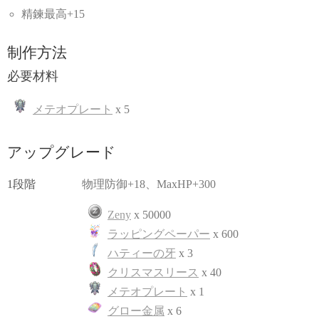
精鍊最高+15
制作方法
必要材料
メテオプレート
x 5
アップグレード
1段階
物理防御+18、MaxHP+300
Zeny
x 50000
ラッピングペーパー
x 600
ハティーの牙
x 3
クリスマスリース
x 40
メテオプレート
x 1
グロー金属
x 6