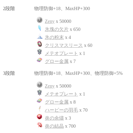
2段階
物理防御+18、MaxHP+300
Zeny
x 50000
氷塊の欠片
x 650
氷の粉末
x 4
クリスマスリース
x 60
メテオプレート
x 1
グロー金属
x 7
3段階
物理防御+18、MaxHP+300、物理防御+5%
Zeny
x 50000
メテオプレート
x 1
グロー金属
x 8
ハーピーの羽毛
x 70
炎の余燼
x 3
炎の結晶
x 700