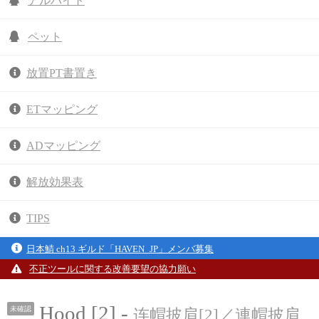
アルバイト
ペット
放置PT書置き
ETマッピング
ADマッピング
解放効果表
TIPS
日本鯖 ch13 ギルド「HAVEN_JP」メンバ募集
不正ツールに関する改善要望の協力願い
Hood [2] -
未確認
连帽披肩[2]／連帽披肩