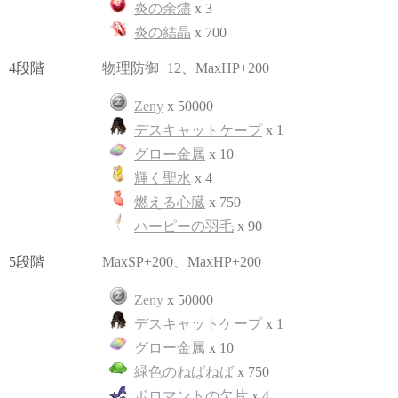
炎の余燼
x 3
炎の結晶
x 700
4段階
物理防御+12、MaxHP+200
Zeny
x 50000
デスキャットケープ
x 1
グロー金属
x 10
輝く聖水
x 4
燃える心臓
x 750
ハーピーの羽毛
x 90
5段階
MaxSP+200、MaxHP+200
Zeny
x 50000
デスキャットケープ
x 1
グロー金属
x 10
緑色のねばねば
x 750
ボロマントの欠片
x 4