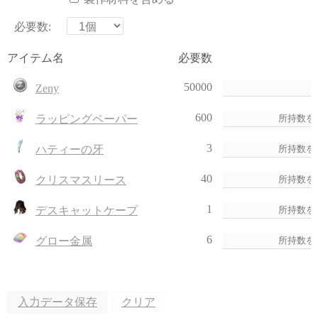
必要数:
アイテム名
必要数
50000
Zeny
600
ラッピングペーパー
3
ハティーの牙
40
クリスマスリース
1
デスキャットケープ
6
グロー金属
入力データ保存
クリア