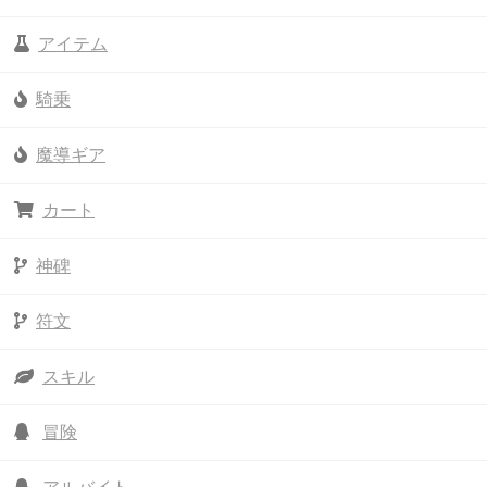
アイテム
騎乗
魔導ギア
カート
神碑
符文
スキル
冒険