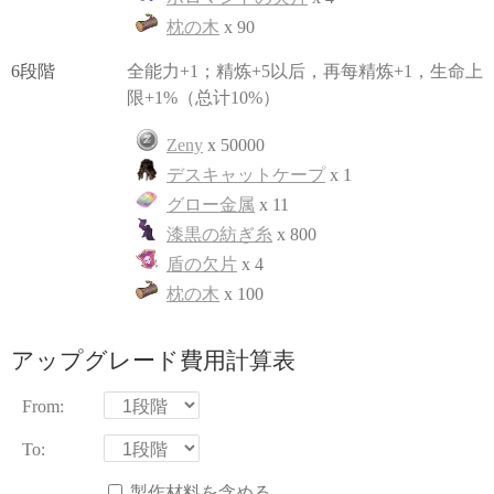
枕の木
x 90
6段階
全能力+1；精炼+5以后，再每精炼+1，生命上
限+1%（总计10%）
Zeny
x 50000
デスキャットケープ
x 1
グロー金属
x 11
漆黒の紡ぎ糸
x 800
盾の欠片
x 4
枕の木
x 100
アップグレード費用計算表
From:
To:
製作材料を含める