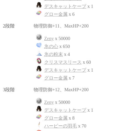
デスキャットケープ
x 1
グロー金属
x 6
2段階
物理防御+11、MaxHP+200
Zeny
x 50000
氷の心
x 650
氷の粉末
x 4
クリスマスリース
x 60
デスキャットケープ
x 1
グロー金属
x 7
3段階
物理防御+12、MaxHP+200
Zeny
x 50000
デスキャットケープ
x 1
グロー金属
x 8
ハーピーの羽毛
x 70