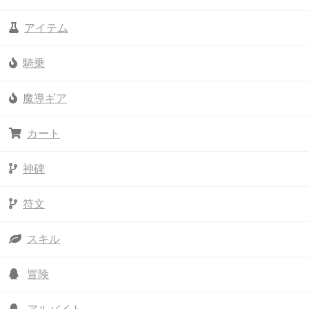
アイテム
騎乗
魔導ギア
カート
神碑
符文
スキル
冒険