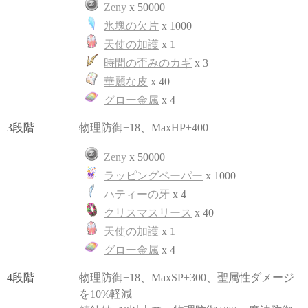
Zeny
x 50000
氷塊の欠片
x 1000
天使の加護
x 1
時間の歪みのカギ
x 3
華麗な皮
x 40
グロー金属
x 4
3段階
物理防御+18、MaxHP+400
Zeny
x 50000
ラッピングペーパー
x 1000
ハティーの牙
x 4
クリスマスリース
x 40
天使の加護
x 1
グロー金属
x 4
4段階
物理防御+18、MaxSP+300、聖属性ダメージ
を10%軽減