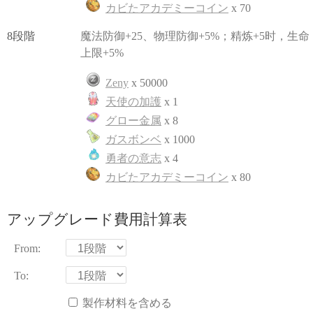
カビたアカデミーコイン
x 70
8段階
魔法防御+25、物理防御+5%；精炼+5时，生命
上限+5%
Zeny
x 50000
天使の加護
x 1
グロー金属
x 8
ガスボンベ
x 1000
勇者の意志
x 4
カビたアカデミーコイン
x 80
アップグレード費用計算表
From:
To:
製作材料を含める