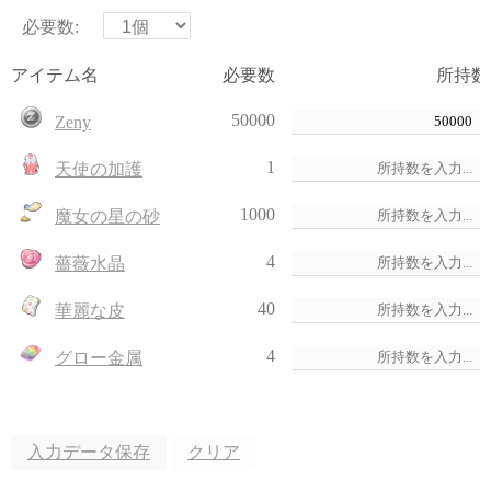
必要数:
アイテム名
必要数
所持数
50000
Zeny
1
天使の加護
1000
魔女の星の砂
4
薔薇水晶
40
華麗な皮
4
グロー金属
入力データ保存
クリア