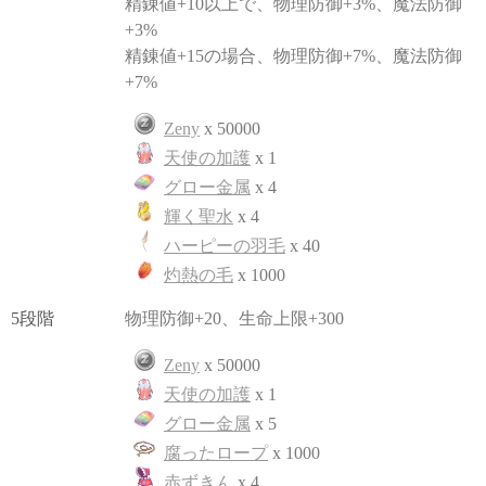
精錬値+10以上で、物理防御+3%、魔法防御
+3%
精錬値+15の場合、物理防御+7%、魔法防御
+7%
Zeny
x 50000
天使の加護
x 1
グロー金属
x 4
輝く聖水
x 4
ハーピーの羽毛
x 40
灼熱の毛
x 1000
5段階
物理防御+20、生命上限+300
Zeny
x 50000
天使の加護
x 1
グロー金属
x 5
腐ったロープ
x 1000
赤ずきん
x 4