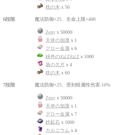
枕の木
x 50
6段階
魔法防御+25、生命上限+400
Zeny
x 50000
天使の加護
x 1
グロー金属
x 6
緑色のねばねば
x 1000
盾の欠片
x 4
枕の木
x 60
7段階
魔法防御+25、受到暗属性伤害-10%
Zeny
x 50000
天使の加護
x 1
グロー金属
x 7
鉄鉱石
x 1000
カルニウム
x 4