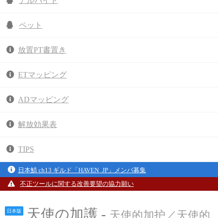
アルバイト
ペット
放置PT書置き
ETマッピング
ADマッピング
解放効果表
TIPS
日本鯖 ch13 ギルド「HAVEN_JP」メンバ募集
不正ツールに関する改善要望の協力願い
天使の加護 -
日本版
天使的加护／天使的