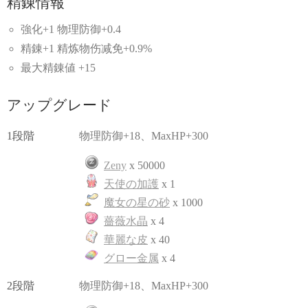
精錬情報
強化+1 物理防御+0.4
精錬+1 精炼物伤减免+0.9%
最大精錬値 +15
アップグレード
1段階
物理防御+18、MaxHP+300
Zeny
x 50000
天使の加護
x 1
魔女の星の砂
x 1000
薔薇水晶
x 4
華麗な皮
x 40
グロー金属
x 4
2段階
物理防御+18、MaxHP+300