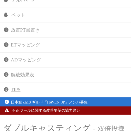
アルバイト
ペット
放置PT書置き
ETマッピング
ADマッピング
解放効果表
TIPS
日本鯖 ch13 ギルド「HAVEN_JP」メンバ募集
不正ツールに関する改善要望の協力願い
ダブルキャスティング -
双倍投掷