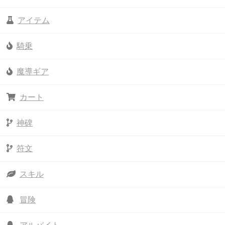
アイテム
騎乗
魔導ギア
カート
神碑
符文
スキル
冒険