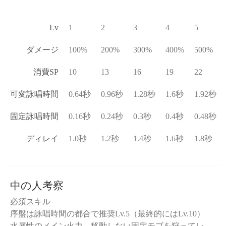
Lv
1
2
3
4
5
ダメージ
100%
200%
300%
400%
500%
消費SP
10
13
16
19
22
可変詠唱時間
0.64秒
0.96秒
1.28秒
1.6秒
1.92秒
固定詠唱時間
0.16秒
0.24秒
0.3秒
0.4秒
0.48秒
ディレイ
1.0秒
1.2秒
1.4秒
1.6秒
1.8秒
中の人考察
必須スキル
序盤は詠唱時間の都合で推奨Lv.5（最終的にはLv.10）
水属性のメイン火力、移動しない固定モブを狩ってレ