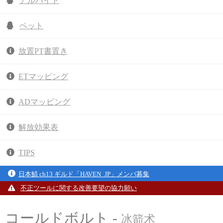
アルバイト
ペット
放置PT書置き
ETマッピング
ADマッピング
解放効果表
TIPS
日本鯖 ch13 ギルド「HAVEN_JP」メンバ募集
不正ツールに関する改善要望の協力願い
コールドボルト -
冰箭术