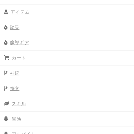
アイテム
騎乗
魔導ギア
カート
神碑
符文
スキル
冒険