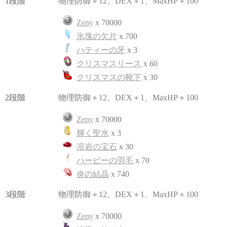
1段階
物理防御＋12、DEX＋1、MaxHP＋100
Zeny
x 70000
氷塊の欠片
x 700
ハティーの牙
x 3
クリスマスリース
x 60
クリスマスの靴下
x 30
2段階
物理防御＋12、DEX＋1、MaxHP＋100
Zeny
x 70000
輝く聖水
x 3
溶岩の宝石
x 30
ハーピーの羽毛
x 70
炎の結晶
x 740
3段階
物理防御＋12、DEX＋1、MaxHP＋100
Zeny
x 70000