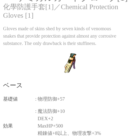
化學防護手套[1]／Chemical Protection
Gloves [1]
Gloves made of skins shed by seven kinds of venomous
snakes that provide protection against almost any corrosive
substance. The only drawback is their stuffiness.
ベース
基礎値
: 物理防御+57
: 魔法防御+10
DEX+2
効果
MaxHP+500
精錬値+8以上、物理攻撃+3%