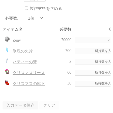
製作材料を含める
必要数:
アイテム名
必要数
所
70000
Zeny
700
氷塊の欠片
3
ハティーの牙
60
クリスマスリース
30
クリスマスの靴下
入力データ保存
クリア