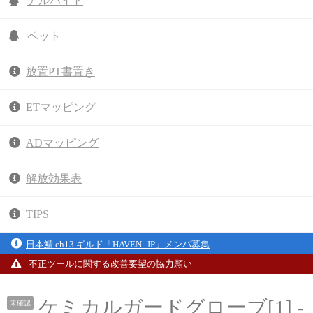
アルバイト
ペット
放置PT書置き
ETマッピング
ADマッピング
解放効果表
TIPS
日本鯖 ch13 ギルド「HAVEN_JP」メンバ募集
不正ツールに関する改善要望の協力願い
ケミカルガードグローブ[1] -
未確認