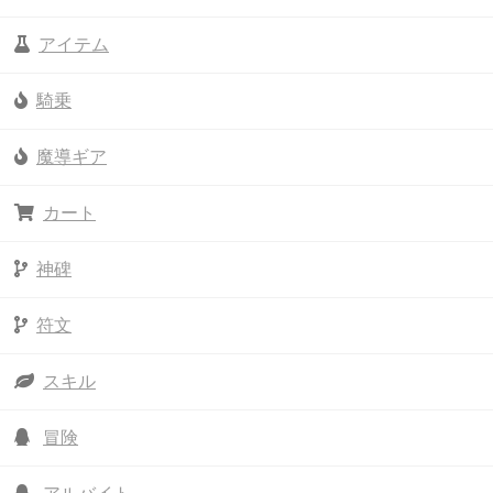
アイテム
騎乗
魔導ギア
カート
神碑
符文
スキル
冒険