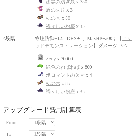
漆黒の紡ぎ糸
x 780
盾の欠片
x 3
枕の木
x 80
禍々しい粉塵
x 35
4段階
物理防御+12、DEX+1、MaxHP+200；【
アシ
ッドデモンストレーション
】ダメージ+5%
Zeny
x 70000
緑色のねばねば
x 800
ボロマントの欠片
x 4
枕の木
x 85
禍々しい粉塵
x 35
アップグレード費用計算表
From:
To: