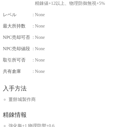
精錬値+12以上、物理防御無視+5%
レベル
: None
最大所持数
: None
NPC売却可否
: None
NPC売却値段
: None
取引所可否
: None
共有倉庫
: None
入手方法
薑餅城製作商
精錬情報
強化每+1 物理防禦+0.6