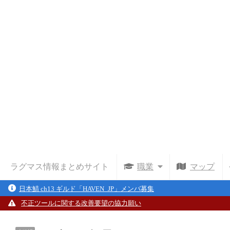
ラグマス情報まとめサイト
職業
マップ
日本鯖 ch13 ギルド「HAVEN_JP」メンバ募集
不正ツールに関する改善要望の協力願い