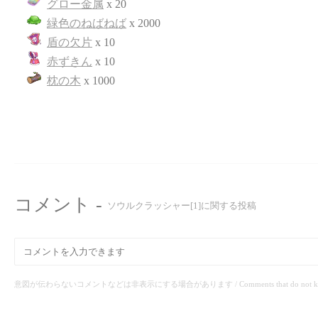
グロー金属
x 20
緑色のねばねば
x 2000
盾の欠片
x 10
赤ずきん
x 10
枕の木
x 1000
コメント -
ソウルクラッシャー[1]に関する投稿
意図が伝わらないコメントなどは非表示にする場合があります / Comments that do not know the