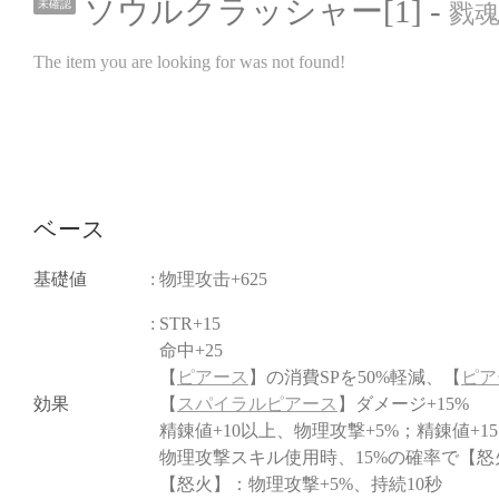
ソウルクラッシャー[1] -
未確認
戮魂
The item you are looking for was not found!
ベース
基礎値
: 物理攻击+625
: STR+15
命中+25
【
ピアース
】の消費SPを50%軽減、【
ピア
効果
【
スパイラルピアース
】ダメージ+15%
精錬値+10以上、物理攻撃+5%；精錬値+1
物理攻撃スキル使用時、15%の確率で【怒
【怒火】：物理攻撃+5%、持続10秒