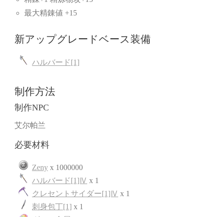
最大精錬値 +15
新アップグレードベース装備
ハルバード[1]
制作方法
制作NPC
艾尔帕兰
必要材料
Zeny
x 1000000
ハルバード[1]Ⅳ
x 1
クレセントサイダー[1]Ⅳ
x 1
刺身包丁[1]
x 1