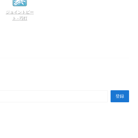
ジョイントビー
ト -
巧打
登録