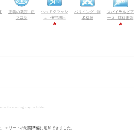
ヘッドクラッシ
狂
正義の裁定 -
正
パリイング -
剑
スパイラルピア
ュ -
伤害增压
义裁决
术格挡
ース -
螺旋击刺
 meaning may be hidden.
は、エリートの戦闘準備に追加できました。