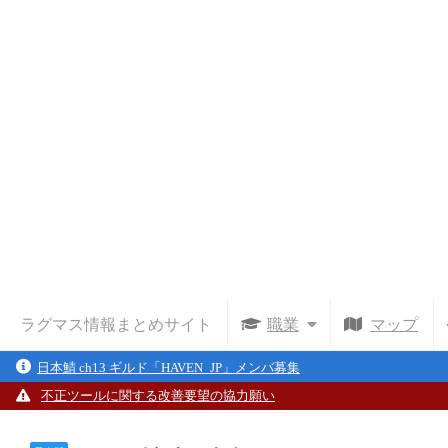
ラグマス情報まとめサイト
職業
マップ
日本鯖 ch13 ギルド「HAVEN_JP」メンバ募集
不正ツールに関する改善要望の協力願い