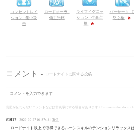
ライフイグニッ
コンセントレイ
バーサーク -
ロードオーラ -
ション -
生命点
ション -
集中攻
怒之枪
领主光环
燃
击
コメント -
ロードナイトに関する投稿
意図が伝わらないコメントなどは非表示にする場合があります / Comments that do not know the
#1017
2020-09-27 01:37:16 |
返信
ロードナイト以上で取得できるルーンスキルのテンションリラックス