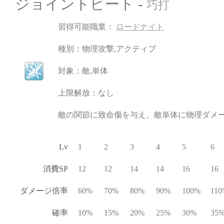
ジョイントビート -
巧打
習得可能職業：
ロードナイト
種別：物理攻撃,アクティブ
対象：敵,単体
上限解放：なし
敵の関節に致命傷を与え、敵単体に物理ダメ
Lv
1
2
3
4
5
6
消費SP
12
12
14
14
16
16
ダメージ倍率
60%
70%
80%
90%
100%
110
確率
10%
15%
20%
25%
30%
35