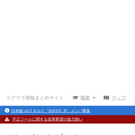
ラグマス情報まとめサイト
職業
マップ
日本鯖 ch13 ギルド「HAVEN_JP」メンバ募集
不正ツールに関する改善要望の協力願い