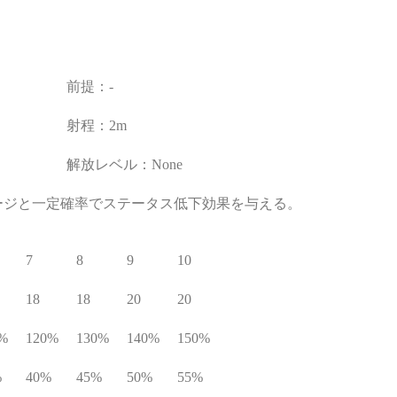
前提：-
射程：2m
解放レベル：None
ージと一定確率でステータス低下効果を与える。
7
8
9
10
18
18
20
20
%
120%
130%
140%
150%
%
40%
45%
50%
55%