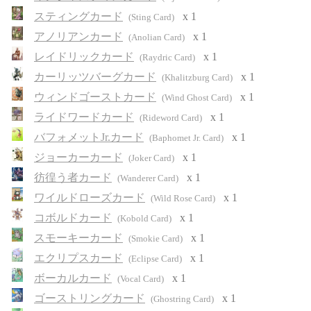
スティングカード
x 1
(Sting Card)
アノリアンカード
x 1
(Anolian Card)
レイドリックカード
x 1
(Raydric Card)
カーリッツバーグカード
x 1
(Khalitzburg Card)
ウィンドゴーストカード
x 1
(Wind Ghost Card)
ライドワードカード
x 1
(Rideword Card)
バフォメットJr.カード
x 1
(Baphomet Jr. Card)
ジョーカーカード
x 1
(Joker Card)
彷徨う者カード
x 1
(Wanderer Card)
ワイルドローズカード
x 1
(Wild Rose Card)
コボルドカード
x 1
(Kobold Card)
スモーキーカード
x 1
(Smokie Card)
エクリプスカード
x 1
(Eclipse Card)
ボーカルカード
x 1
(Vocal Card)
ゴーストリングカード
x 1
(Ghostring Card)