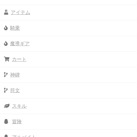
アイテム
騎乗
魔導ギア
カート
神碑
符文
スキル
冒険