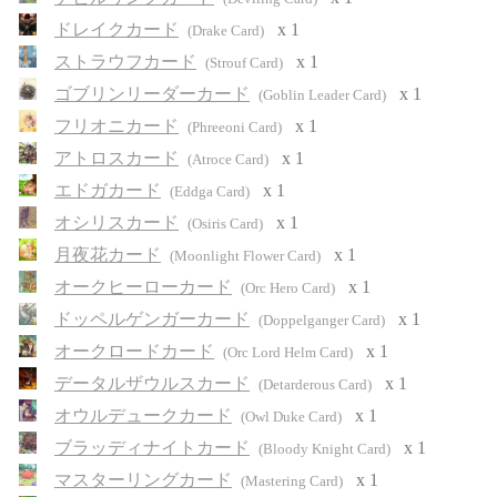
ドレイクカード
x 1
(Drake Card)
ストラウフカード
x 1
(Strouf Card)
ゴブリンリーダーカード
x 1
(Goblin Leader Card)
フリオニカード
x 1
(Phreeoni Card)
アトロスカード
x 1
(Atroce Card)
エドガカード
x 1
(Eddga Card)
オシリスカード
x 1
(Osiris Card)
月夜花カード
x 1
(Moonlight Flower Card)
オークヒーローカード
x 1
(Orc Hero Card)
ドッペルゲンガーカード
x 1
(Doppelganger Card)
オークロードカード
x 1
(Orc Lord Helm Card)
データルザウルスカード
x 1
(Detarderous Card)
オウルデュークカード
x 1
(Owl Duke Card)
ブラッディナイトカード
x 1
(Bloody Knight Card)
マスターリングカード
x 1
(Mastering Card)