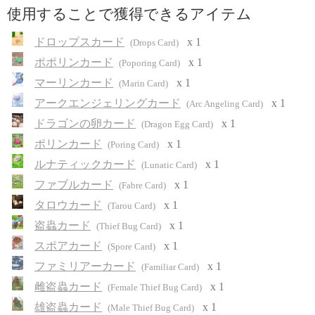
使用することで獲得できるアイテム
ドロップスカード
x 1
(Drops Card)
ポポリンカード
x 1
(Poporing Card)
マーリンカード
x 1
(Marin Card)
アークエンジェリングカード
x 1
(Arc Angeling Card)
ドラゴンの卵カード
x 1
(Dragon Egg Card)
ポリンカード
x 1
(Poring Card)
ルナティックカード
x 1
(Lunatic Card)
ファブルカード
x 1
(Fabre Card)
タロウカード
x 1
(Tarou Card)
盗蟲カード
x 1
(Thief Bug Card)
スポアカード
x 1
(Spore Card)
ファミリアーカード
x 1
(Familiar Card)
雌盗蟲カード
x 1
(Female Thief Bug Card)
雄盗蟲カード
x 1
(Male Thief Bug Card)