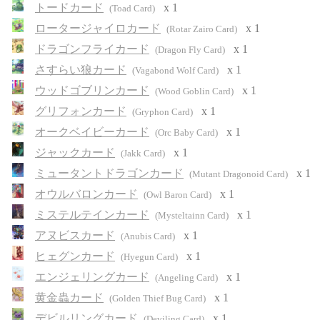
トードカード
x 1
(Toad Card)
ロータージャイロカード
x 1
(Rotar Zairo Card)
ドラゴンフライカード
x 1
(Dragon Fly Card)
さすらい狼カード
x 1
(Vagabond Wolf Card)
ウッドゴブリンカード
x 1
(Wood Goblin Card)
グリフォンカード
x 1
(Gryphon Card)
オークベイビーカード
x 1
(Orc Baby Card)
ジャックカード
x 1
(Jakk Card)
ミュータントドラゴンカード
x 1
(Mutant Dragonoid Card)
オウルバロンカード
x 1
(Owl Baron Card)
ミステルテインカード
x 1
(Mysteltainn Card)
アヌビスカード
x 1
(Anubis Card)
ヒェグンカード
x 1
(Hyegun Card)
エンジェリングカード
x 1
(Angeling Card)
黄金蟲カード
x 1
(Golden Thief Bug Card)
デビルリングカード
x 1
(Deviling Card)