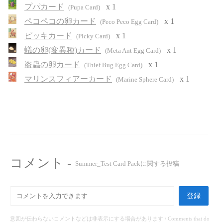
プパカード
x 1
(Pupa Card)
ペコペコの卵カード
x 1
(Peco Peco Egg Card)
ピッキカード
x 1
(Picky Card)
蟻の卵(変異種)カード
x 1
(Meta Ant Egg Card)
盗蟲の卵カード
x 1
(Thief Bug Egg Card)
マリンスフィアーカード
x 1
(Marine Sphere Card)
コメント -
Summer_Test Card Packに関する投稿
登録
意図が伝わらないコメントなどは非表示にする場合があります / Comments that do