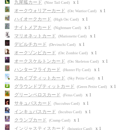
九尾狐カード
x 1
(Nine Tail Card)
オークウォリアーカード
x 1
(Orc Warrior Card)
ハイオークカード
x 1
(High Orc Card)
ナイトメアカード
x 1
(Nightmare Card)
マリオネットカード
x 1
(Marionette Card)
デビルチカード
x 1
(Deviruchi Card)
オークゾンビカード
x 1
(Orc Zombie Card)
オークスケルトンカード
x 1
(Orc Skeleton Card)
ハンターフライカード
x 1
(Hunter Fly Card)
スカイプティットカード
x 1
(Sky Petite Card)
グラウンドプティットカード
x 1
(Green Petite Card)
グリーンペロスカード
x 1
(Ferus Card)
サキュバスカード
x 1
(Succubus Card)
インキュバスカード
x 1
(Incubus Card)
クランプカード
x 1
(Cramp Card)
インジャスティスカード
x 1
(Injustice Card)