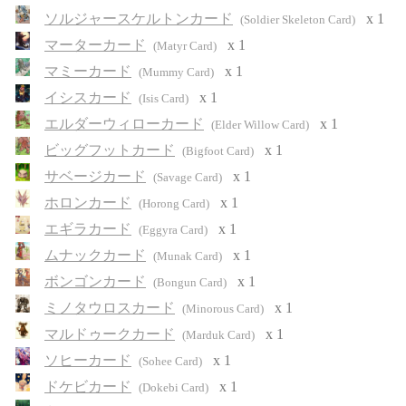
ソルジャースケルトンカード
x 1
(Soldier Skeleton Card)
マーターカード
x 1
(Matyr Card)
マミーカード
x 1
(Mummy Card)
イシスカード
x 1
(Isis Card)
エルダーウィローカード
x 1
(Elder Willow Card)
ビッグフットカード
x 1
(Bigfoot Card)
サベージカード
x 1
(Savage Card)
ホロンカード
x 1
(Horong Card)
エギラカード
x 1
(Eggyra Card)
ムナックカード
x 1
(Munak Card)
ボンゴンカード
x 1
(Bongun Card)
ミノタウロスカード
x 1
(Minorous Card)
マルドゥークカード
x 1
(Marduk Card)
ソヒーカード
x 1
(Sohee Card)
ドケビカード
x 1
(Dokebi Card)