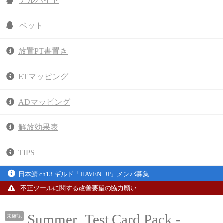
アルバイト
ペット
放置PT書置き
ETマッピング
ADマッピング
解放効果表
TIPS
日本鯖 ch13 ギルド「HAVEN_JP」メンバ募集
不正ツールに関する改善要望の協力願い
Summer_Test Card Pack -
未確認