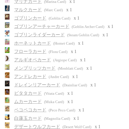
マリナカード
x 1
(Marina Card)
マルクカード
x 1
(Marc Card)
ゴブリンカード
x 1
(Goblin Card)
ゴブリンアーチャーカード
x 1
(Goblin Archer Card)
ゴブリンライダーカード
x 1
(Steam Goblin Card)
ホーネットカード
x 1
(Hornet Card)
フローラカード
x 1
(Flora Card)
アルギオペカード
x 1
(Argiope Card)
メンブリッツカード
x 1
(Menblatt Card)
アンドレカード
x 1
(Andre Card)
ドレインリアーカード
x 1
(Drainliar Card)
ビタタカード
x 1
(Vitata Card)
ムカーカード
x 1
(Muka Card)
ペコペコカード
x 1
(Peco Peco Card)
白蓮玉カード
x 1
(Magnolia Card)
デザートウルフカード
x 1
(Desert Wolf Card)