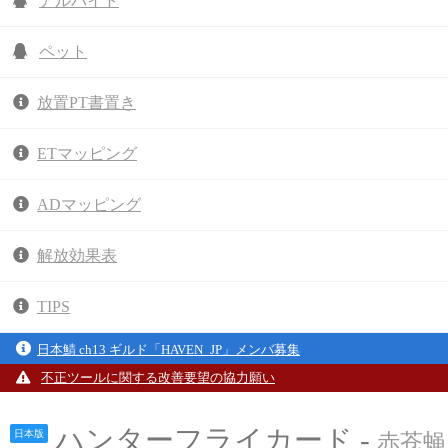
アルバイト
ペット
放置PT書置き
ETマッピング
ADマッピング
解放効果表
TIPS
日本鯖 ch13 ギルド「HAVEN_JP」メンバ募集
不正ツールに関する改善要望の協力願い
ハンターフライカード -
日本版
赤苍蝇