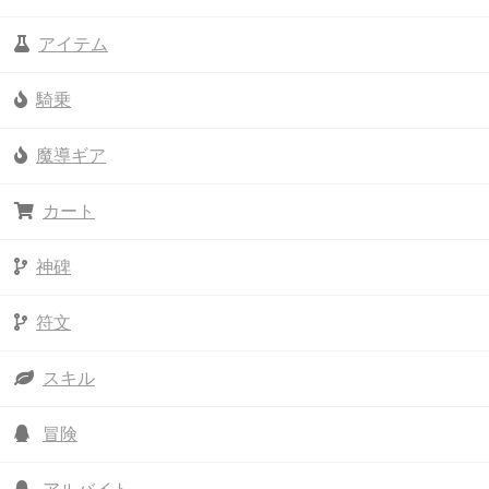
アイテム
騎乗
魔導ギア
カート
神碑
符文
スキル
冒険