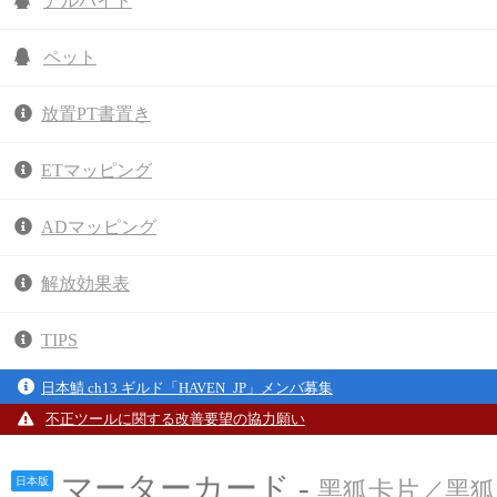
アルバイト
ペット
放置PT書置き
ETマッピング
ADマッピング
解放効果表
TIPS
日本鯖 ch13 ギルド「HAVEN_JP」メンバ募集
不正ツールに関する改善要望の協力願い
マーターカード -
日本版
黑狐卡片／黑狐