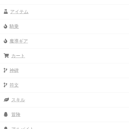
アイテム
騎乗
魔導ギア
カート
神碑
符文
スキル
冒険