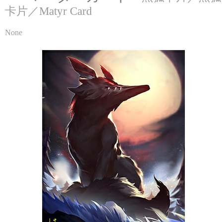
卡片／Matyr Card
None