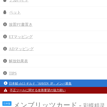
アルバイト
ペット
放置PT書置き
ETマッピング
ADマッピング
解放効果表
TIPS
日本鯖 ch13 ギルド「HAVEN_JP」メンバ募集
不正ツールに関する改善要望の協力願い
メンブリッツカード -
日本版
彩蝶精灵