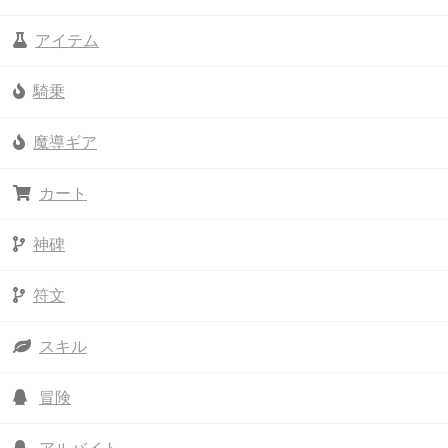
アイテム
騎乗
魔導ギア
カート
神碑
符文
スキル
冒険