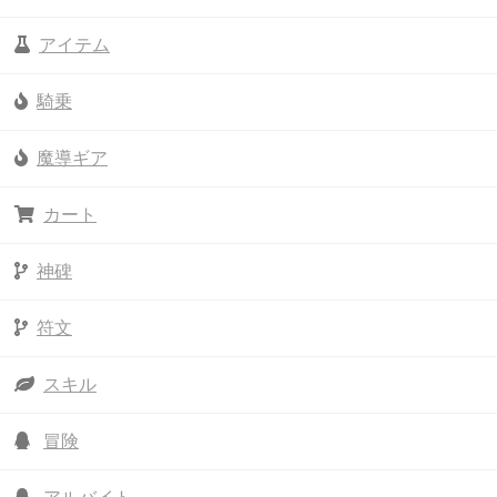
アイテム
騎乗
魔導ギア
カート
神碑
符文
スキル
冒険