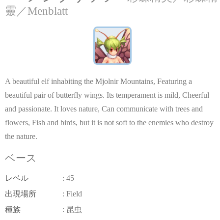
靈／Menblatt
A beautiful elf inhabiting the Mjolnir Mountains, Featuring a
beautiful pair of butterfly wings. Its temperament is mild, Cheerful
and passionate. It loves nature, Can communicate with trees and
flowers, Fish and birds, but it is not soft to the enemies who destroy
the nature.
ベース
レベル
: 45
出現場所
: Field
種族
: 昆虫