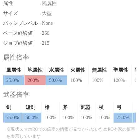
属性
: 風属性
サイズ
: 大型
パッシブレベル
: None
ベース経験値
: 260
ジョブ経験値
: 215
属性倍率
風属性
地属性
水属性
火属性
無属性
聖属性
25.0%
200%
50.0%
100%
100%
100%
1
武器倍率
剣
短剣
槍
斧
鈍器
杖
弓
75.0%
50.0%
100%
100%
100%
100%
75.0%
7
※現状スマホROでの倍率の情報が見つからないためRO本家の倍率
を表示しています