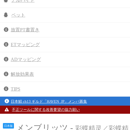
アルバイト
ペット
放置PT書置き
ETマッピング
ADマッピング
解放効果表
TIPS
日本鯖 ch13 ギルド「HAVEN_JP」メンバ募集
不正ツールに関する改善要望の協力願い
メンブリッツ -
日本版
彩蝶精灵／彩蝶精