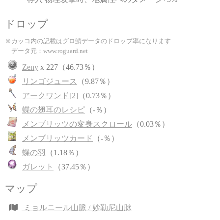
ドロップ
※カッコ内の記載はグロ鯖データのドロップ率になります
データ元：www.roguard.net
Zeny
x 227（46.73％）
リンゴジュース
（9.87％）
アークワンド[2]
（0.73％）
蝶の翅耳のレシピ
（-％）
メンブリッツの変身スクロール
（0.03％）
メンブリッツカード
（-％）
蝶の羽
（1.18％）
ガレット
（37.45％）
マップ
ミョルニール山脈 / 妙勒尼山脉