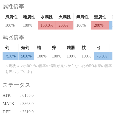
属性倍率
風属性
地属性
水属性
火属性
無属性
聖属性
100%
100%
150.0%
200%
100%
200%
2
武器倍率
剣
短剣
槍
斧
鈍器
杖
弓
75.0%
50.0%
100%
100%
100%
100%
75.0%
7
※現状スマホROでの倍率の情報が見つからないためRO本家の倍率
を表示しています
ステータス
ATK
: 6155.0
MATK
: 3863.0
DEF
: 3310.0