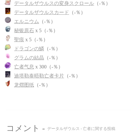
データルザウルスの変身スクロール
（-％）
データルザウルスカード
（-％）
エルニウム
（-％）
秘银原石
x 5（-％）
聖痕
x 5（-％）
ドラゴンの鱗
（-％）
グラムの結晶
（-％）
亡者气息
x 300（-％）
迪塔勒泰晤勒亡者卡片
（-％）
龙熠图纸
（-％）
コメント -
データルザウルス - 亡者に関する投稿