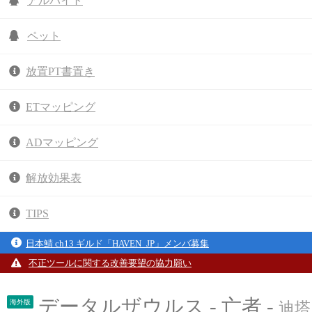
アルバイト
ペット
放置PT書置き
ETマッピング
ADマッピング
解放効果表
TIPS
日本鯖 ch13 ギルド「HAVEN_JP」メンバ募集
不正ツールに関する改善要望の協力願い
データルザウルス - 亡者 -
海外版
迪塔