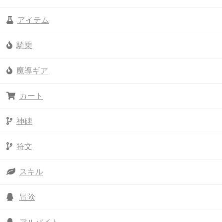
アイテム
騎乗
魔導ギア
カート
神碑
符文
スキル
冒険