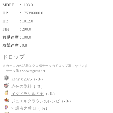
MDEF
: 1103.0
HP
: 175396000.0
Hit
: 1012.0
Flee
: 290.0
移動速度
: 100.0
攻撃速度
: 0.8
ドロップ
※カッコ内の記載はグロ鯖データのドロップ率になります
データ元：www.roguard.net
Zeny
x 2375（-％）
赤色の染料
（-％）
イグドラシルの実
（-％）
ジュエルクラウンのレシピ
（-％）
守護者之盾[1]
（-％）