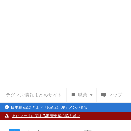
ラグマス情報まとめサイト
職業
マップ
日本鯖 ch13 ギルド「HAVEN_JP」メンバ募集
不正ツールに関する改善要望の協力願い