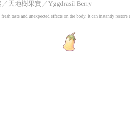
天地樹果實／Yggdrasil Berry
 fresh taste and unexpected effects on the body. It can instantly restor