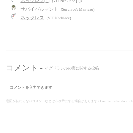
ネックレス[1]
(VIT Necklace [1])
サバイバルマント
(Survivor's Manteau)
ネックレス
(VIT Necklace)
コメント -
イグドラシルの実に関する投稿
意図が伝わらないコメントなどは非表示にする場合があります / Comments that do not know the