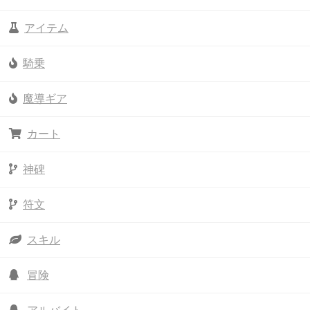
アイテム
騎乗
魔導ギア
カート
神碑
符文
スキル
冒険