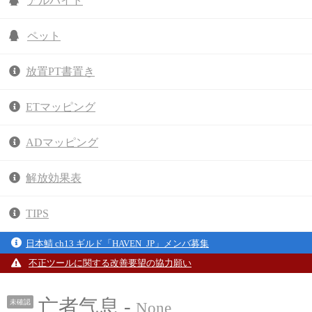
アルバイト
ペット
放置PT書置き
ETマッピング
ADマッピング
解放効果表
TIPS
日本鯖 ch13 ギルド「HAVEN_JP」メンバ募集
不正ツールに関する改善要望の協力願い
亡者气息 -
未確認
None