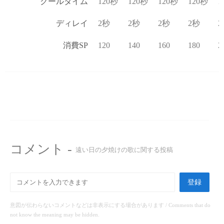
クールタイム
120秒
120秒
120秒
120秒
1
ディレイ
2秒
2秒
2秒
2秒
2
消費SP
120
140
160
180
2
コメント -
遠い日の夕焼けの歌に関する投稿
登録
意図が伝わらないコメントなどは非表示にする場合があります / Comments that do
not know the meaning may be hidden.