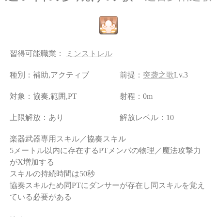
習得可能職業：
ミンストレル
種別：補助,アクティブ
前提：
突袭之歌
Lv.3
対象：協奏,範囲,PT
射程：0m
上限解放：あり
解放レベル：10
楽器武器専用スキル／協奏スキル
5メートル以内に存在するPTメンバの物理／魔法攻撃力
がX増加する
スキルの持続時間は50秒
協奏スキルため同PTにダンサーが存在し同スキルを覚え
ている必要がある