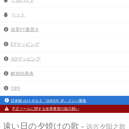
アルバイト
ペット
放置PT書置き
ETマッピング
ADマッピング
解放効果表
TIPS
日本鯖 ch13 ギルド「HAVEN_JP」メンバ募集
不正ツールに関する改善要望の協力願い
遠い日の夕焼けの歌 -
远古夕阳之歌