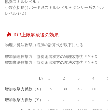
協奏スキルレベル：
小数点切捨( ( バード系スキルレベル + ダンサー系スキル
レベル ) / 2 )
JOB上限解放後の効果
物理／魔法攻撃力増加の計算式が以下になる
増加物理攻撃力 = 協奏術者双方の物理攻撃力 * Y + X
増加魔法攻撃力 = 協奏術者双方の魔法攻撃力 * Y + X
Lv
1
2
3
4
5
増加攻撃力係数（X）
15
30
45
60
7
増加攻撃力係数（Y）
-
-
-
-
-