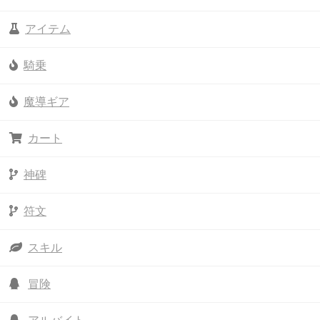
アイテム
騎乗
魔導ギア
カート
神碑
符文
スキル
冒険