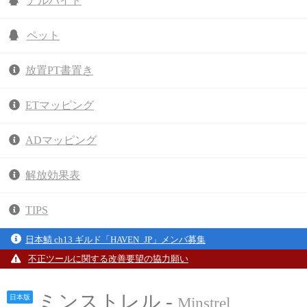
アルバイト
ペット
放置PT書置き
ETマッピング
ADマッピング
解放効果表
TIPS
日本鯖 ch13 ギルド「HAVEN_JP」メンバ募集
不正ツールに関する改善要望の協力願い
ミンストレル -
日本版
Minstrel