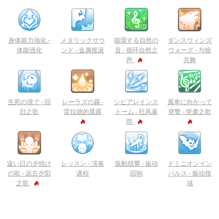
身体能力強化 -
メタリックサウ
循環する自然の
ダンスウィンズ
体能强化
ンド -
金属摇滚
音 -
循环自然之
ウォーグ -
与狼
声
共舞
生死の境で -
回
レーラズの霧 -
シビアレインス
風車に向かって
归之歌
雷拉德的晨露
トーム -
狂风暴
突撃 -
突袭之歌
雨
遠い日の夕焼け
レッスン -
演奏
振動残響 -
振动
ドミニオンイン
の歌 -
远古夕阳
课程
回响
パルス -
振动领
之歌
域