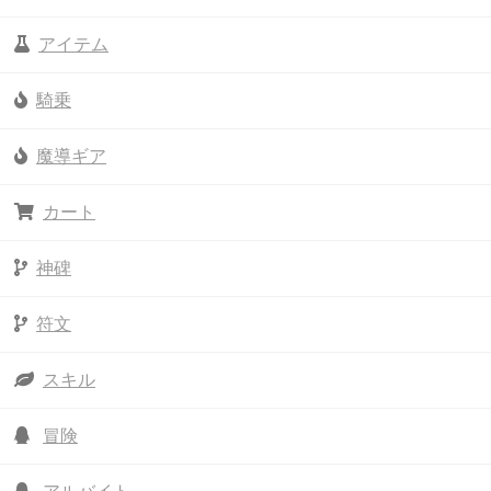
アイテム
騎乗
魔導ギア
カート
神碑
符文
スキル
冒険