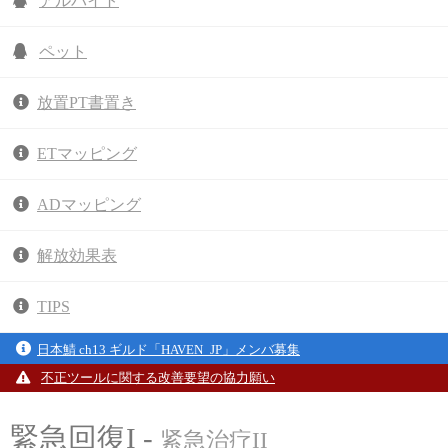
アルバイト
ペット
放置PT書置き
ETマッピング
ADマッピング
解放効果表
TIPS
日本鯖 ch13 ギルド「HAVEN_JP」メンバ募集
不正ツールに関する改善要望の協力願い
緊急回復I -
紧急治疗II