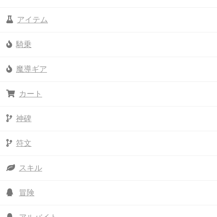
アイテム
騎乗
魔導ギア
カート
神碑
符文
スキル
冒険