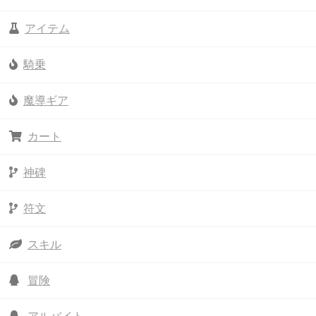
アイテム
騎乗
魔導ギア
カート
神碑
符文
スキル
冒険