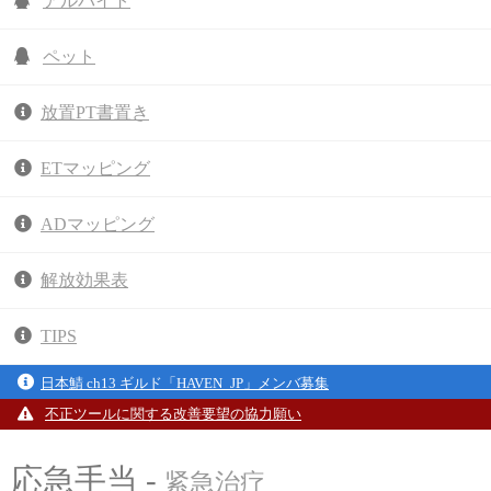
アルバイト
ペット
放置PT書置き
ETマッピング
ADマッピング
解放効果表
TIPS
日本鯖 ch13 ギルド「HAVEN_JP」メンバ募集
不正ツールに関する改善要望の協力願い
応急手当 -
紧急治疗