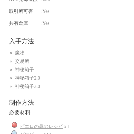
取引所可否
: Yes
共有倉庫
: Yes
入手方法
魔物
交易所
神秘箱子
神秘箱子2.0
神秘箱子3.0
制作方法
必要材料
ピエロの鼻のレシピ
x 1