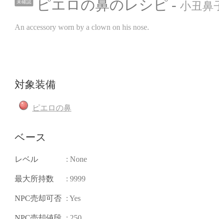
ピエロの鼻のレシピ -
未確認
小丑鼻子图
An accessory worn by a clown on his nose.
対象装備
ピエロの鼻
ベース
レベル
: None
最大所持数
: 9999
NPC売却可否
: Yes
NPC売却値段
: 250