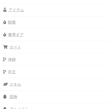
アイテム
騎乗
魔導ギア
カート
神碑
符文
スキル
冒険