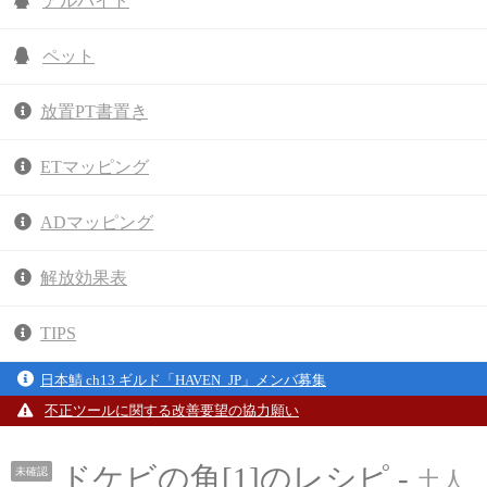
アルバイト
ペット
放置PT書置き
ETマッピング
ADマッピング
解放効果表
TIPS
日本鯖 ch13 ギルド「HAVEN_JP」メンバ募集
不正ツールに関する改善要望の協力願い
ドケビの角[1]のレシピ -
未確認
土人