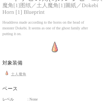
魔角[1]图纸／土人魔角[1]圖紙／Dokebi
Horn [1] Blueprint
Headdress made according to the horns on the head of
monster Dokebi. It seems as one of the ghost family after
putting it on.
対象装備
土人魔角
ベース
レベル
: None