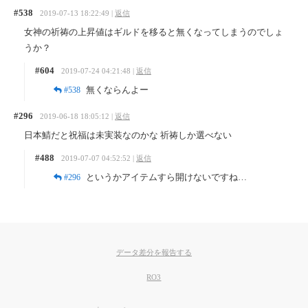
#538
2019-07-13 18:22:49 |
返信
女神の祈祷の上昇値はギルドを移ると無くなってしまうのでしょ
うか？
#604
2019-07-24 04:21:48 |
返信
無くならんよー
#538
#296
2019-06-18 18:05:12 |
返信
日本鯖だと祝福は未実装なのかな 祈祷しか選べない
#488
2019-07-07 04:52:52 |
返信
というかアイテムすら開けないですね…
#296
データ差分を報告する
RO3