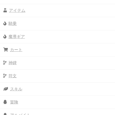
アイテム
騎乗
魔導ギア
カート
神碑
符文
スキル
冒険