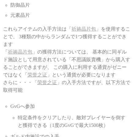
防御晶片
元素晶片
これらアイテムの入手方法は「
祈祷晶片包
」を使用するこ
とで、 3種類の中からランダムで1つ獲得することができ
ます
「
祈祷晶片包
」の獲得方法については、 基本的に同ギル
ド施設として用意されている「不思議販賣機」から購入す
ることができますが、 この購入に利用する通貨がゼニー
ではなく「
荣誉之证
」という通貨が必要になります
さらに・・・「
荣誉之证
」の入手方法ですが、以下方法で
取得可能
GvGへ参加
特定条件をクリアしたり、敵対プレイヤーを倒す
と獲得できる（1度のGvGで最大1500枚）
ギルド内施設での入手