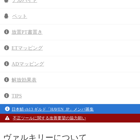
アルバイト
ペット
放置PT書置き
ETマッピング
ADマッピング
解放効果表
TIPS
日本鯖 ch13 ギルド「HAVEN_JP」メンバ募集
不正ツールに関する改善要望の協力願い
ヴァルキリーについて