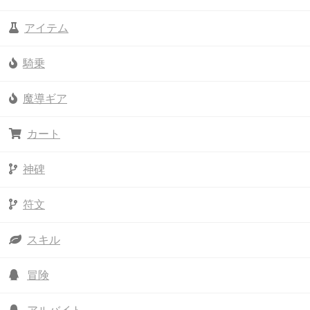
アイテム
騎乗
魔導ギア
カート
神碑
符文
スキル
冒険