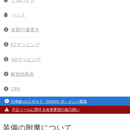
アルバイト
ペット
放置PT書置き
ETマッピング
ADマッピング
解放効果表
TIPS
日本鯖 ch13 ギルド「HAVEN_JP」メンバ募集
不正ツールに関する改善要望の協力願い
装備の附魔について