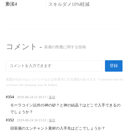
亵渎4
スキルダメ10%軽減
コメント -
装備の附魔に関する投稿
登録
意図が伝わらないコメントなどは非表示にする場合があります / Comments that do
not know the meaning may be hidden.
#354
2019-06-24 11:19:17 |
返信
モーラコイン以外の神の砂？と神の結晶？はどこで入手できるの
でしょうか？
#352
2019-06-24 10:15:51 |
返信
頭装備のエンチャント素材の入手先はどこでしょうか？