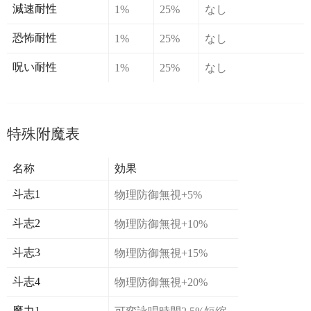
減速耐性
1%
25%
なし
恐怖耐性
1%
25%
なし
呪い耐性
1%
25%
なし
特殊附魔表
名称
効果
斗志1
物理防御無視+5%
斗志2
物理防御無視+10%
斗志3
物理防御無視+15%
斗志4
物理防御無視+20%
魔力1