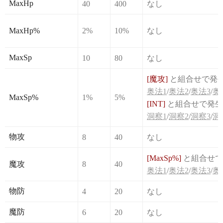
MaxHp
40
400
なし
MaxHp%
2%
10%
なし
MaxSp
10
80
なし
[魔攻]
と組合せで発
奥法1
/
奥法2
/
奥法3
/
奥
MaxSp%
1%
5%
[INT]
と組合せで発生
洞察1
/
洞察2
/
洞察3
/
洞
物攻
8
40
なし
[MaxSp%]
と組合せで
魔攻
8
40
奥法1
/
奥法2
/
奥法3
/
奥
物防
4
20
なし
魔防
6
20
なし