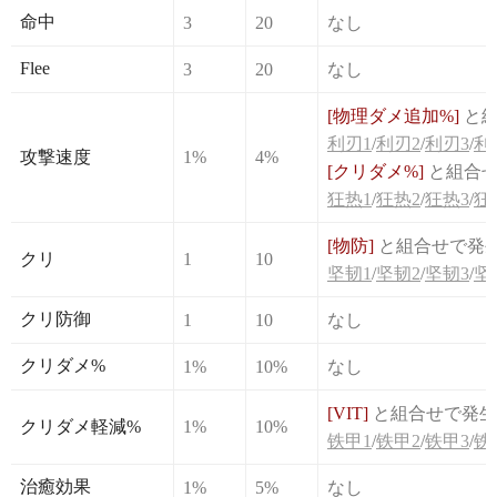
命中
3
20
なし
Flee
3
20
なし
[物理ダメ追加%]
と組
利刃1
/
利刃2
/
利刃3
/
利
攻撃速度
1%
4%
[クリダメ%]
と組合
狂热1
/
狂热2
/
狂热3
/
狂
[物防]
と組合せで発
クリ
1
10
坚韧1
/
坚韧2
/
坚韧3
/
坚
クリ防御
1
10
なし
クリダメ%
1%
10%
なし
[VIT]
と組合せで発生
クリダメ軽減%
1%
10%
铁甲1
/
铁甲2
/
铁甲3
/
铁
治癒効果
1%
5%
なし