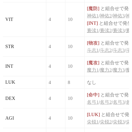
[魔防]
と組合せで発
神佑1
/
神佑2
/
神佑3
/
神
VIT
4
10
[INT]
と組合せで発生
亵渎1
/
亵渎2
/
亵渎3
/
亵
[物攻]
と組合せで発
STR
4
10
斗志1
/
斗志2
/
斗志3
/
斗
[魔攻]
と組合せで発
INT
4
10
魔力1
/
魔力2
/
魔力3
/
魔
LUK
4
8
なし
[命中]
と組合せで発
DEX
4
10
名弓1
/
名弓2
/
名弓3
/
名
[LUK]
と組合せで発
AGI
4
10
尖锐1
/
尖锐2
/
尖锐3
/
尖