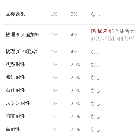
回復効果
1%
5%
なし
[攻撃速度]
と組合せ
物理ダメ追加%
1%
4%
利刃1
/
利刃2
/
利刃3
/
利
物理ダメ軽減%
1%
4%
なし
沈黙耐性
1%
25%
なし
凍結耐性
1%
25%
なし
石化耐性
1%
25%
なし
スタン耐性
1%
25%
なし
暗闇耐性
1%
25%
なし
毒耐性
1%
25%
なし