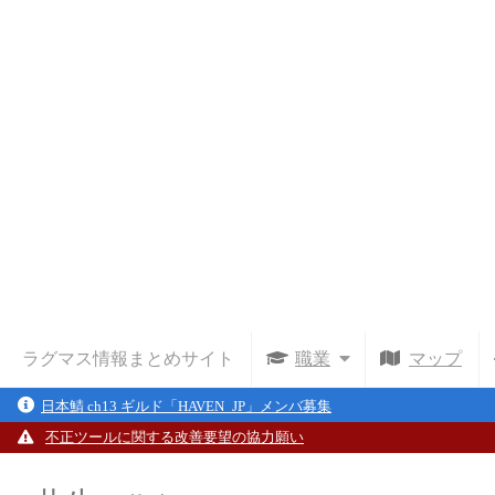
ラグマス情報まとめサイト
職業
マップ
日本鯖 ch13 ギルド「HAVEN_JP」メンバ募集
不正ツールに関する改善要望の協力願い