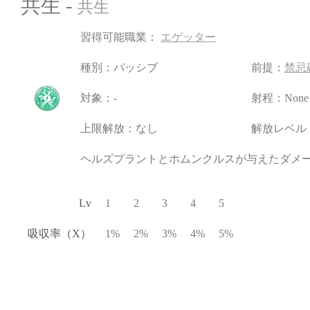
共生 -
共生
習得可能職業：
エゲッター
種別：パッシブ
前提：
禁忌
対象：-
射程：None
上限解放：なし
解放レベル：
ヘルズプラントとホムンクルスが与えたダメー
Lv
1
2
3
4
5
吸収率（X）
1%
2%
3%
4%
5%