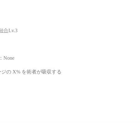
融合
Lv.3
None
ジの X% を術者が吸収する