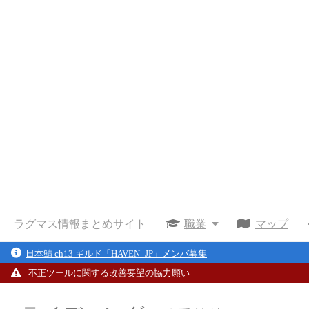
ラグマス情報まとめサイト
職業
マップ
日本鯖 ch13 ギルド「HAVEN_JP」メンバ募集
不正ツールに関する改善要望の協力願い