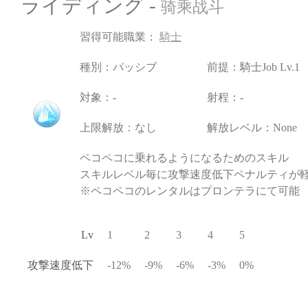
ライディング -
骑乘战斗
習得可能職業：
騎士
種別：パッシブ
前提：騎士Job Lv.1
対象：-
射程：-
上限解放：なし
解放レベル：None
ペコペコに乗れるようになるためのスキル
スキルレベル毎に攻撃速度低下ペナルティが
※ペコペコのレンタルはプロンテラにて可能
Lv
1
2
3
4
5
攻撃速度低下
-12%
-9%
-6%
-3%
0%