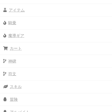
アイテム
騎乗
魔導ギア
カート
神碑
符文
スキル
冒険