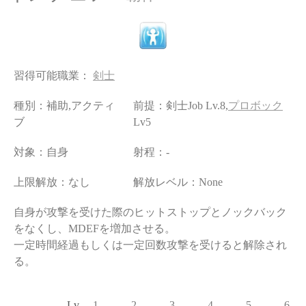
習得可能職業：
剣士
種別：補助,アクティ
前提：剣士Job Lv.8,
プロボック
ブ
Lv5
対象：自身
射程：-
上限解放：なし
解放レベル：None
自身が攻撃を受けた際のヒットストップとノックバック
をなくし、MDEFを増加させる。
一定時間経過もしくは一定回数攻撃を受けると解除され
る。
Lv
1
2
3
4
5
6