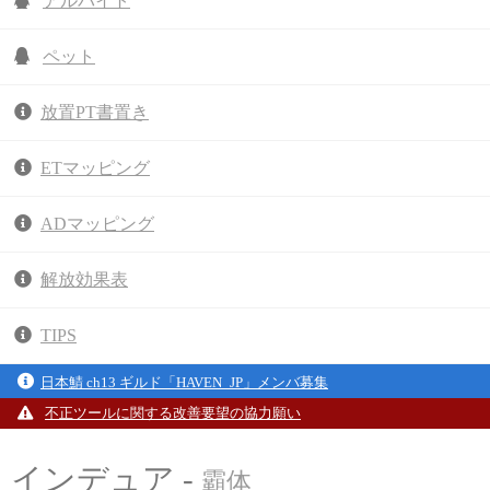
アルバイト
ペット
放置PT書置き
ETマッピング
ADマッピング
解放効果表
TIPS
日本鯖 ch13 ギルド「HAVEN_JP」メンバ募集
不正ツールに関する改善要望の協力願い
インデュア -
霸体