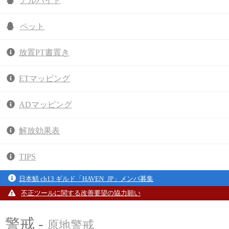
アルバイト
ペット
放置PT書置き
ETマッピング
ADマッピング
解放効果表
TIPS
日本鯖 ch13 ギルド「HAVEN_JP」メンバ募集
不正ツールに関する改善要望の協力願い
警戒 -
原地警戒