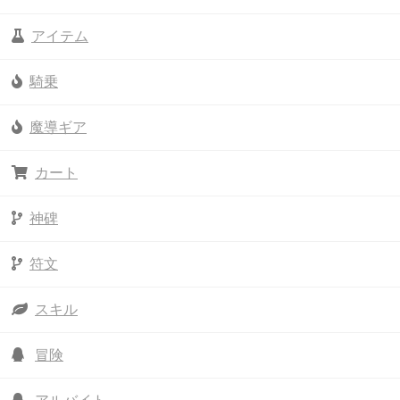
アイテム
騎乗
魔導ギア
カート
神碑
符文
スキル
冒険