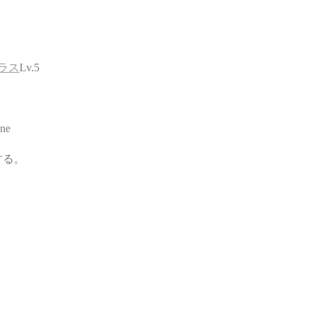
ラス
Lv.5
ne
する。