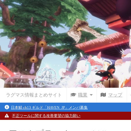
ラグマス情報まとめサイト
職業
マップ
日本鯖 ch13 ギルド「HAVEN_JP」メンバ募集
不正ツールに関する改善要望の協力願い