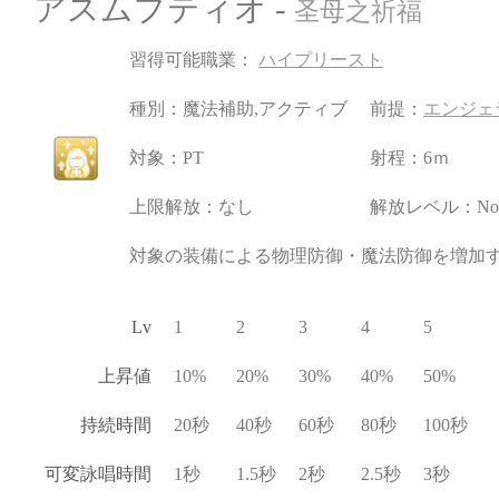
アスムプティオ -
圣母之祈福
習得可能職業：
ハイプリースト
種別：魔法補助,アクティブ
前提：
エンジェ
対象：PT
射程：6ｍ
上限解放：なし
解放レベル：No
対象の装備による物理防御・魔法防御を増加
Lv
1
2
3
4
5
上昇値
10%
20%
30%
40%
50%
持続時間
20秒
40秒
60秒
80秒
100秒
可変詠唱時間
1秒
1.5秒
2秒
2.5秒
3秒