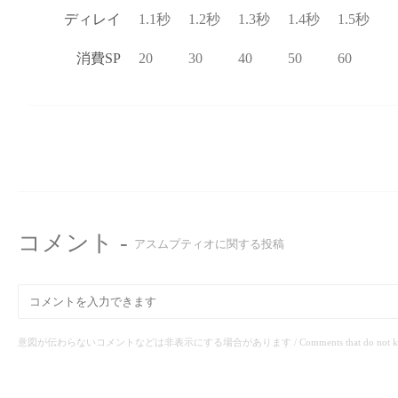
ディレイ
1.1秒
1.2秒
1.3秒
1.4秒
1.5秒
消費SP
20
30
40
50
60
コメント -
アスムプティオに関する投稿
意図が伝わらないコメントなどは非表示にする場合があります / Comments that do not know the