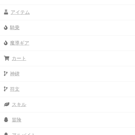
アイテム
騎乗
魔導ギア
カート
神碑
符文
スキル
冒険