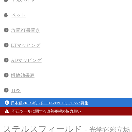
アルバイト
ペット
放置PT書置き
ETマッピング
ADマッピング
解放効果表
TIPS
日本鯖 ch13 ギルド「HAVEN_JP」メンバ募集
不正ツールに関する改善要望の協力願い
ステルスフィールド -
光学迷彩立场