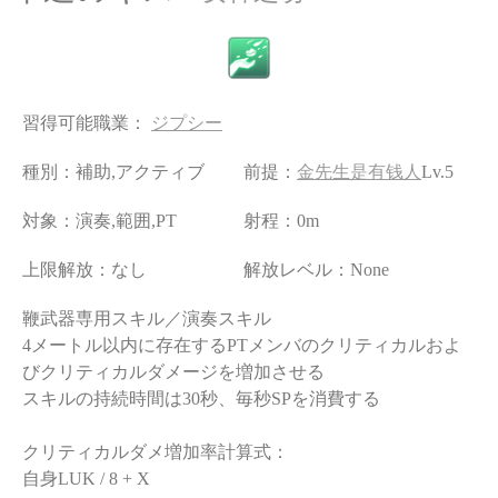
習得可能職業：
ジプシー
種別：補助,アクティブ
前提：
金先生是有钱人
Lv.5
対象：演奏,範囲,PT
射程：0m
上限解放：なし
解放レベル：None
鞭武器専用スキル／演奏スキル
4メートル以内に存在するPTメンバのクリティカルおよ
びクリティカルダメージを増加させる
スキルの持続時間は30秒、毎秒SPを消費する
クリティカルダメ増加率計算式：
自身LUK / 8 + X