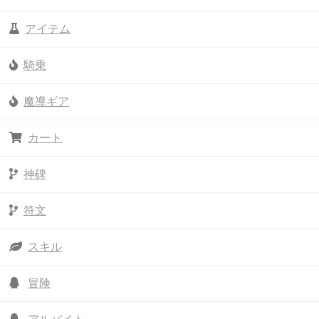
アイテム
騎乗
魔導ギア
カート
神碑
符文
スキル
冒険