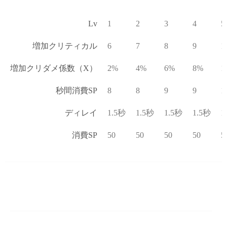
Lv
1
2
3
4
5
増加クリティカル
6
7
8
9
1
増加クリダメ係数（X）
2%
4%
6%
8%
1
秒間消費SP
8
8
9
9
1
ディレイ
1.5秒
1.5秒
1.5秒
1.5秒
1
消費SP
50
50
50
50
5