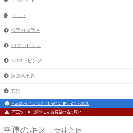
アルバイト
ペット
放置PT書置き
ETマッピング
ADマッピング
解放効果表
TIPS
日本鯖 ch13 ギルド「HAVEN_JP」メンバ募集
不正ツールに関する改善要望の協力願い
幸運のキス -
女神之吻