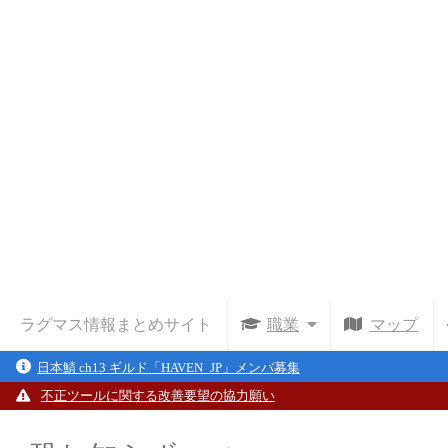
ラグマス情報まとめサイト
職業
マップ
日本鯖 ch13 ギルド「HAVEN_JP」メンバ募集
不正ツールに関する改善要望の協力願い