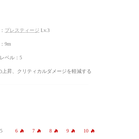
：
プレスティージ
Lv.3
：9m
レベル：5
御の上昇、クリティカルダメージを軽減する
5
6
7
8
9
10