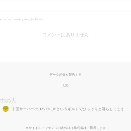
 meaning may be hidden.
コメントはありません
データ差分を報告する
RO3
中の人
中国サーバーのHAVEN_JPというギルドでひっそりと暮らしてます
当サイト内コンテンツの著作権は権利者様に帰属します