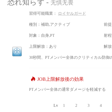
恐れ知らず -
无惧无畏
習得可能職業：
ロイヤルガード
種別：補助,アクティブ
前提
対象：自身,PT
射程
上限解放：あり
解放
30秒間、PTメンバー全体のクリティカル防
JOB上限解放後の効果
PTメンバー全体の通常ダメージを軽減する
Lv
1
2
3
4