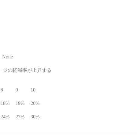
None
ージの軽減率が上昇する
8
9
10
18%
19%
20%
24%
27%
30%