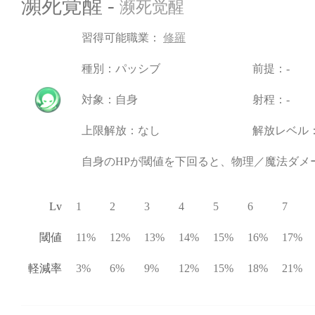
瀕死覚醒 -
濒死觉醒
習得可能職業：
修羅
種別：パッシブ
前提：-
対象：自身
射程：-
上限解放：なし
解放レベル：
自身のHPが閾値を下回ると、物理／魔法ダメ
Lv
1
2
3
4
5
6
7
閾値
11%
12%
13%
14%
15%
16%
17%
軽減率
3%
6%
9%
12%
15%
18%
21%