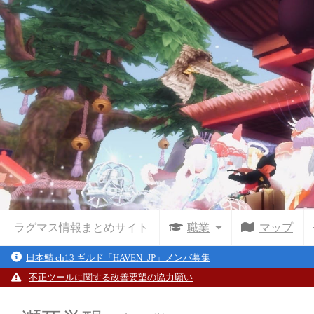
ラグマス情報まとめサイト
職業
マップ
日本鯖 ch13 ギルド「HAVEN_JP」メンバ募集
不正ツールに関する改善要望の協力願い