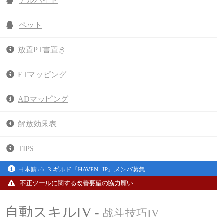
アルバイト
ペット
放置PT書置き
ETマッピング
ADマッピング
解放効果表
TIPS
日本鯖 ch13 ギルド「HAVEN_JP」メンバ募集
不正ツールに関する改善要望の協力願い
自動スキルIV -
战斗技巧IV