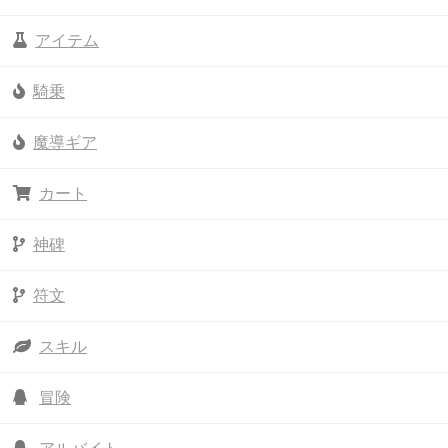
アイテム
騎乗
魔導ギア
カート
神碑
符文
スキル
冒険