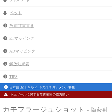
アルバイト
ペット
放置PT書置き
ETマッピング
ADマッピング
解放効果表
TIPS
日本鯖 ch13 ギルド「HAVEN_JP」メンバ募集
不正ツールに関する改善要望の協力願い
カモフラージュショット -
隐蔽射