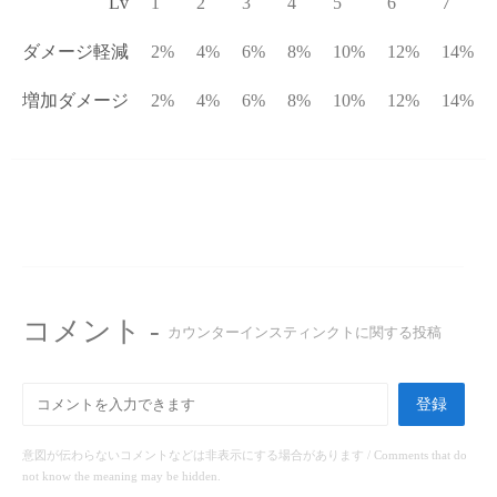
Lv
1
2
3
4
5
6
7
ダメージ軽減
2%
4%
6%
8%
10%
12%
14%
増加ダメージ
2%
4%
6%
8%
10%
12%
14%
コメント -
カウンターインスティンクトに関する投稿
登録
意図が伝わらないコメントなどは非表示にする場合があります / Comments that do
not know the meaning may be hidden.