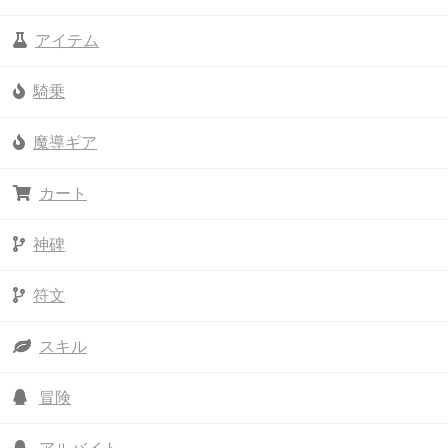
アイテム
騎乗
魔導ギア
カート
神碑
符文
スキル
冒険