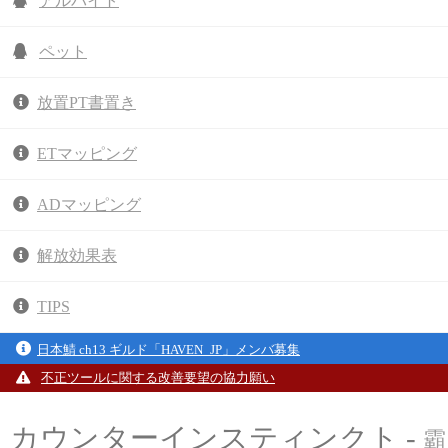
アルバイト
ペット
放置PT書置き
ETマッピング
ADマッピング
解放効果表
TIPS
日本鯖 ch13 ギルド「HAVEN_JP」メンバ募集
不正ツールに関する改善要望の協力願い
カウンターインスティンクト -
霸