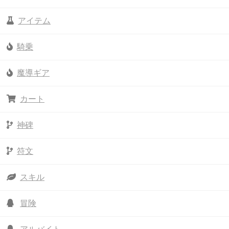
アイテム
騎乗
魔導ギア
カート
神碑
符文
スキル
冒険