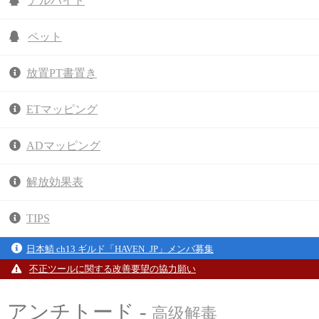
アルバイト
ペット
放置PT書置き
ETマッピング
ADマッピング
解放効果表
TIPS
日本鯖 ch13 ギルド「HAVEN_JP」メンバ募集
不正ツールに関する改善要望の協力願い
アンチトード -
高级解毒